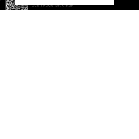
Scan kode QR untuk
mengunduh sekarang!
Bantuan dan Umpan Balik
Te
Saran
Ka
Ik
Al
ted.