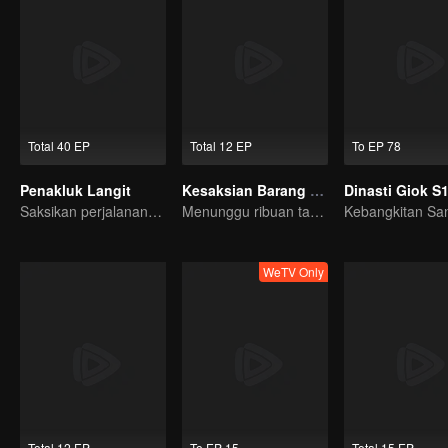
Total 40 EP
Total 12 EP
To EP 78
Penakluk Langit
Kesaksian Barang Antik
Saksikan perjalanannya dari manusia biasa jadi Dewa abadi!
Menunggu ribuan tahun, hanya untuk bertemu lagi~
WeTV Only
Total 12 EP
To EP 15
Total 15 EP