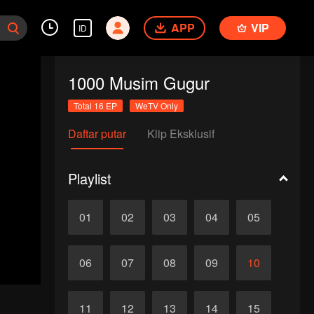
APP
VIP
ID
1000 Musim Gugur
Total 16 EP
WeTV Only
Daftar putar
Klip Eksklusif
Playlist
01
02
03
04
05
06
07
08
09
10
11
12
13
14
15