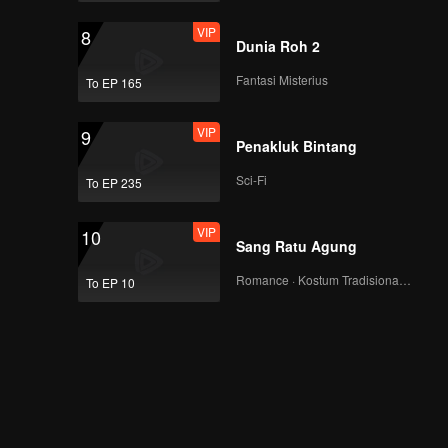
VIP
8
Dunia Roh 2
Fantasi Misterius
To EP 165
VIP
9
Penakluk Bintang
Sci-Fi
To EP 235
VIP
10
Sang Ratu Agung
Romance · Kostum Tradisional · Fantasi
To EP 10