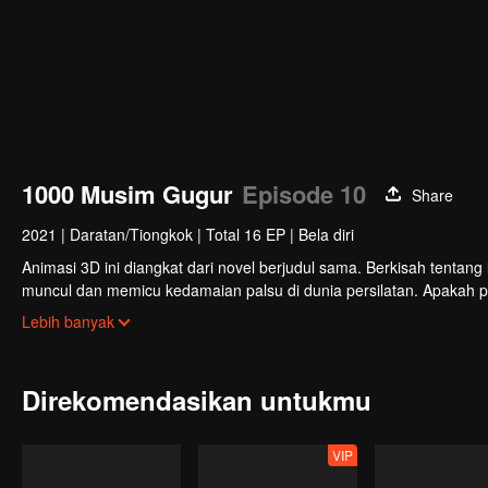
1000 Musim Gugur
Episode 10
Share
2021
|
Daratan/Tiongkok
|
Total 16 EP
|
Bela diri
Animasi 3D ini diangkat dari novel berjudul sama. Berkisah tentang l
muncul dan memicu kedamaian palsu di dunia persilatan. Apakah pa
mengusai semua jurus rahasia?
Lebih banyak
Direkomendasikan untukmu
VIP