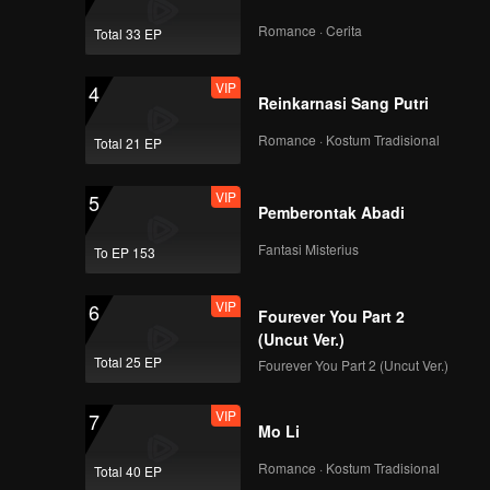
Romance · Cerita
Total 33 EP
VIP
4
Reinkarnasi Sang Putri
Romance · Kostum Tradisional
Total 21 EP
VIP
5
Pemberontak Abadi
Fantasi Misterius
To EP 153
VIP
6
Fourever You Part 2
(Uncut Ver.)
Total 25 EP
Fourever You Part 2 (Uncut Ver.)
VIP
7
Mo Li
Romance · Kostum Tradisional
Total 40 EP