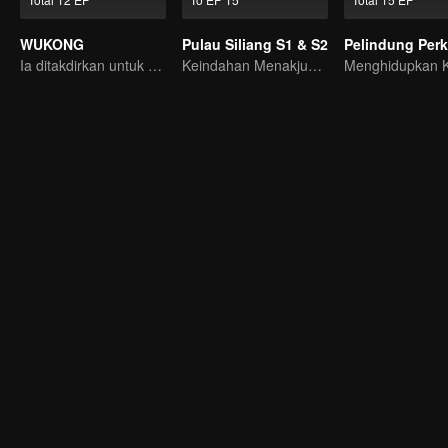
WUKONG
Pulau Siliang S1 & S2
Pelindung Per
Ia ditakdirkan untuk menghancurkan Surga?!
Keindahan Menakjubkan: Fantasi Kuno 3D