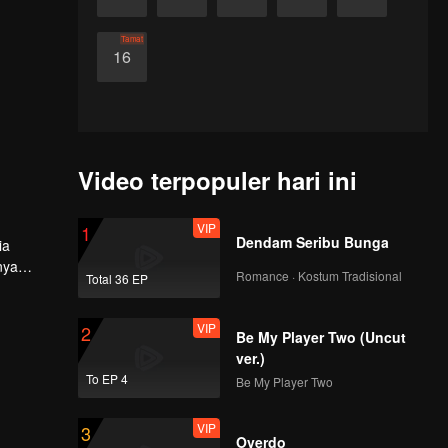
Tamat
16
Video terpopuler hari ini
VIP
1
Dendam Seribu Bunga
ia
nya
Romance · Kostum Tradisional
Total 36 EP
VIP
2
Be My Player Two (Uncut
ver.)
To EP 4
Be My Player Two
VIP
3
Overdo