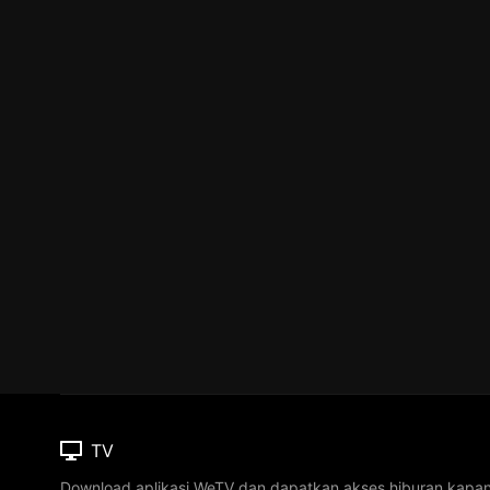
TV
Download aplikasi WeTV dan dapatkan akses hiburan kapa