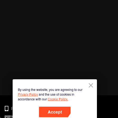
By using the website, you are agreeing to our
Privacy Policy
and the use of cookies in
accordance with our
Cookie Policy.
Phone
Accept
n