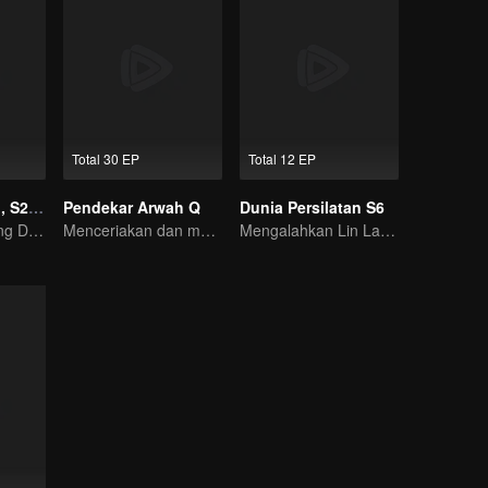
Total 30 EP
Total 12 EP
Dinasti Giok S1, S2, S3
Pendekar Arwah Q
Dunia Persilatan S6
Kebangkitan Sang Dewa, Awal dari Akhir Dunia!
Menceriakan dan menghangatkan hari-harimu.
Mengalahkan Lin Langtian, meraih gelar juara.