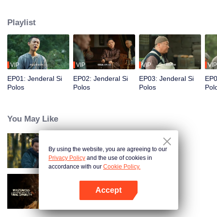
pangan. Dalam pelarian, ia bertemu Xiugu dan ayahnya, lalu tanpa sengaja
terseret ke dunia perampok. Dari buronan menjadi pemimpin, Fan Sha'er
Playlist
membangun persaudaraan, menegakkan keadilan, hingga akhirnya bangkit
sebagai komandan yang memimpin perlawanan melawan penjajah Jepang.
VIP
VIP
VIP
VIP
EP01: Jenderal Si
EP02: Jenderal Si
EP03: Jenderal Si
EP0
Polos
Polos
Polos
Pol
You May Like
By using the website, you are agreeing to our
Pendekar Tersembunyi
Privacy Policy
and the use of cookies in
accordance with our
Cookie Policy.
Accept
Misteri Aneh Dinasti Tang
Buka App