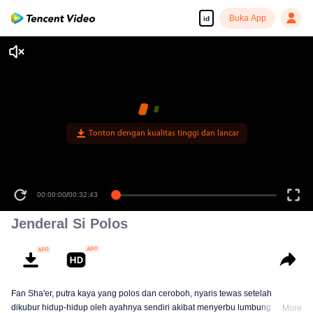
Buka App
id
Tonton dengan kualitas tinggi dan lancar
00:00:00
/
00:32:43
Jenderal Si Polos
Fan Sha'er, putra kaya yang polos dan ceroboh, nyaris tewas setelah
dikubur hidup-hidup oleh ayahnya sendiri akibat menyerbu lumbung
More