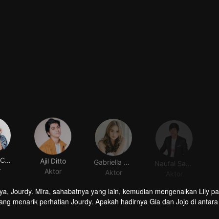
Shenina Cinnamon
Ajil Ditto
Gabriella Desta
Naufal Samudra
r
Aktor
Aktor
Aktor
nya, Jourdy. Mira, sahabatnya yang lain, kemudian mengenalkan Lily p
ang menarik perhatian Jourdy. Apakah hadirnya Gia dan Jojo di antara 
satu sama lain?