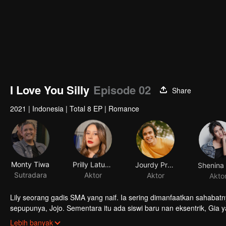
I Love You Silly
Episode 02
Share
2021
|
Indonesia
|
Total 8 EP
|
Romance
Monty Tiwa
Prilly Latuconsina
Jourdy Pranata
Sutradara
Aktor
Aktor
Akto
Lily seorang gadis SMA yang naif. Ia sering dimanfaatkan sahabat
sepupunya, Jojo. Sementara itu ada siswi baru nan eksentrik, Gia y
Jourdy menjadi pemantik perasaan mereka yang sebenarnya pada 
Lebih banyak