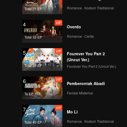
Romance · Kostum Tradisional
Total 21 EP
VIP
4
Overdo
Romance · Cerita
Total 33 EP
VIP
5
Fourever You Part 2
(Uncut Ver.)
Total 25 EP
Fourever You Part 2 (Uncut Ver.)
VIP
6
Pemberontak Abadi
Fantasi Misterius
To EP 152
VIP
7
Mo Li
Romance · Kostum Tradisional
Total 40 EP