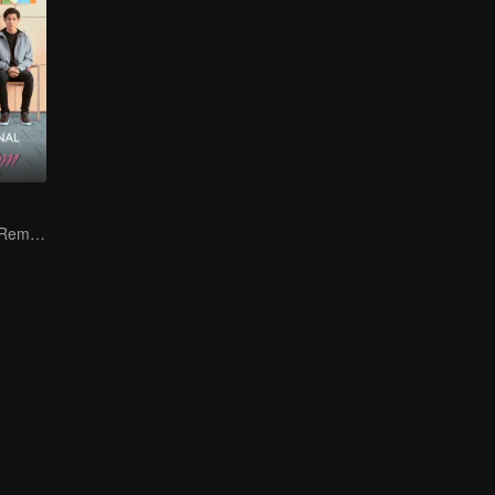
Perjuangan Ibu Remaja: Kisah di Usia 16 Tahun