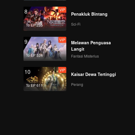
VIP
8
Penakluk Bintang
Sci-Fi
To EP 235
VIP
9
Melawan Penguasa
Langit
To EP 534
Fantasi Misterius
VIP
10
Kaisar Dewa Tertinggi
Perang
To EP 611