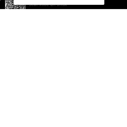
Scan kode QR untuk
mengunduh sekarang!
Bantuan dan Umpan Balik
Te
Saran
Ka
Ik
Al
ted.