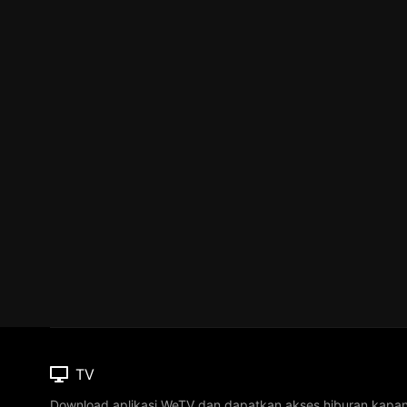
TV
Download aplikasi WeTV dan dapatkan akses hiburan kapa