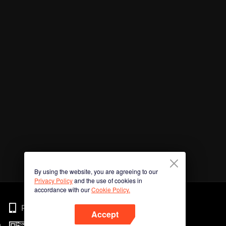
By using the website, you are agreeing to our
Privacy Policy
and the use of cookies in
accordance with our
Cookie Policy.
Phone
Accept
n