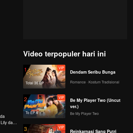
Video terpopuler hari ini
VIP
1
Dendam Seribu Bunga
Romance · Kostum Tradisional
Total 36 EP
VIP
2
Be My Player Two (Uncut
ver.)
To EP 4
Be My Player Two
ada
Lily dan
VIP
3
Reinkarnasi Sang Putri