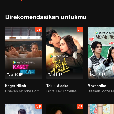
Direkomendasikan untukmu
VIP
VIP
Total 10 EP
Total 8 EP
Total 17 EP
Kaget Nikah
Teluk Alaska
Mozachiko
Bisakah Mereka Bertahan dari Ultimatum Pernikahan?
Cinta Tak Terbalas Masa Kecil
VIP
VIP