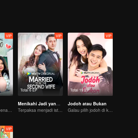
VIP
VIP
VIP
Total 6 EP
Total 19 EP
Menikahi Jadi yang Kedua
Jodoh atau Bukan
Bisakah Moza Menaklukkan Hati Chiko?
Terpaksa menjadi istri kedua di tengah himpitan ekonomi.
Galau pilih jodoh di kota kecil
VIP