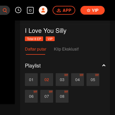
APP
VIP
ID
I Love You Silly
Total 8 EP
VIP
Daftar putar
Klip Eksklusif
Playlist
VIP
VIP
VIP
01
02
03
04
05
VIP
VIP
VIP
06
07
08