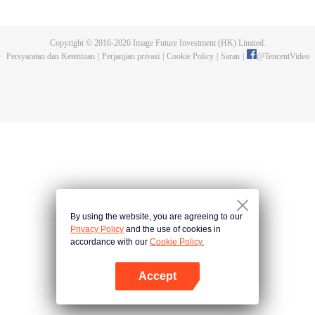
dan tidak meninggalkannya. Tapi dia tidak menyangka gurunya akan
dibunuh. Kini tidak ada yang bisa melindunginya lagi. Chen Feng lalu
mengabdikan diri untuk menjaga makam gurunya selama lima tahun.
Copyright © 2016-
2026
Image Future Investment (HK) Limited.
Namun ia justru menemukan sang guru memalsukan kematiannya. Ia juga
Persyaratan dan Ketentuan
|
Perjanjian privasi
|
Cookie Policy
|
Saran
|
@
TencentVideo
menemukan darah naga tertinggi serta bejana ritual kuno misterius yang
ditinggalkan gurunya. Chen Feng lalu bangkit dan memulai perjalanan
untuk menemukan gurunya dan menjadi kuat.
By using the website, you are agreeing to our
Privacy Policy
and the use of cookies in
accordance with our
Cookie Policy.
Accept
Buka App