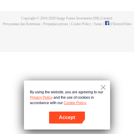
dan tidak meninggalkannya. Tapi dia tidak menyangka gurunya akan
dibunuh. Kini tidak ada yang bisa melindunginya lagi. Chen Feng lalu
mengabdikan diri untuk menjaga makam gurunya selama lima tahun.
Copyright © 2016-
2026
Image Future Investment (HK) Limited.
Namun ia justru menemukan sang guru memalsukan kematiannya. Ia juga
Persyaratan dan Ketentuan
|
Perjanjian privasi
|
Cookie Policy
|
Saran
|
@
TencentVideo
menemukan darah naga tertinggi serta bejana ritual kuno misterius yang
ditinggalkan gurunya. Chen Feng lalu bangkit dan memulai perjalanan
untuk menemukan gurunya dan menjadi kuat.
By using the website, you are agreeing to our
Privacy Policy
and the use of cookies in
accordance with our
Cookie Policy.
Accept
Buka App