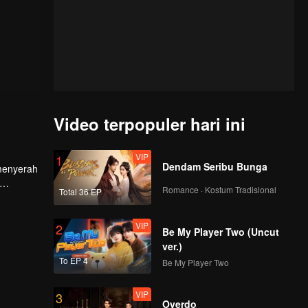
Video terpopuler hari ini
VIP
1
Dendam Seribu Bunga
 menyerah
Romance · Kostum Tradisional
Total 36 EP
a juga
lanan
VIP
2
Be My Player Two (Uncut
ver.)
To EP 4
Be My Player Two
VIP
3
Overdo