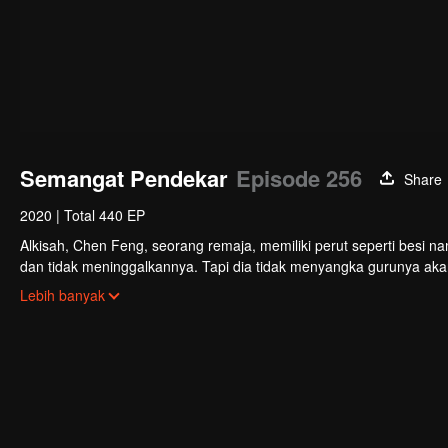
Semangat Pendekar
Episode 256
Share
2020
|
Total 440 EP
Alkisah, Chen Feng, seorang remaja, memiliki perut seperti besi na
dan tidak meninggalkannya. Tapi dia tidak menyangka gurunya akan 
mengabdikan diri untuk menjaga makam gurunya selama lima tahu
Lebih banyak
menemukan darah naga tertinggi serta bejana ritual kuno misterius
untuk menemukan gurunya dan menjadi kuat.