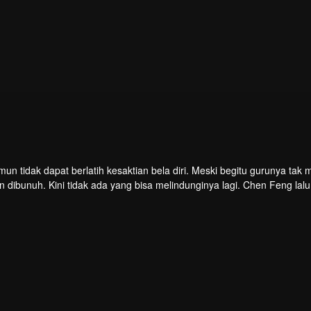
mun tidak dapat berlatih kesaktian bela diri. Meski begitu gurunya tak
dibunuh. Kini tidak ada yang bisa melindunginya lagi. Chen Feng lalu
n. Namun ia justru menemukan sang guru memalsukan kematiannya. I
 yang ditinggalkan gurunya. Chen Feng lalu bangkit dan memulai perja