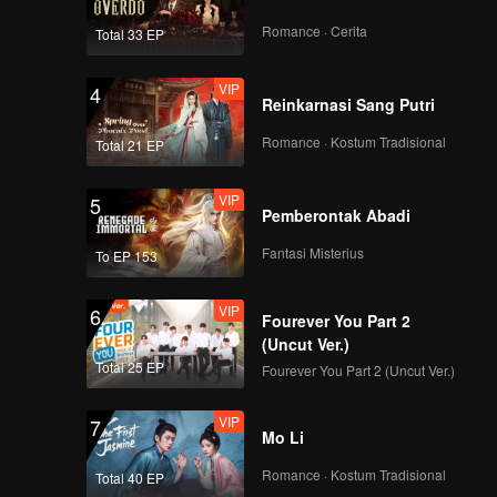
Romance · Cerita
Total 33 EP
VIP
4
Reinkarnasi Sang Putri
Romance · Kostum Tradisional
Total 21 EP
VIP
5
Pemberontak Abadi
Fantasi Misterius
To EP 153
VIP
6
Fourever You Part 2
(Uncut Ver.)
Total 25 EP
Fourever You Part 2 (Uncut Ver.)
VIP
7
Mo Li
Romance · Kostum Tradisional
Total 40 EP