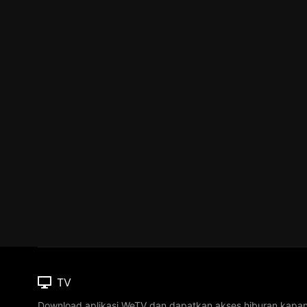
TV
Download aplikasi WeTV dan dapatkan akses hiburan kapa