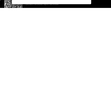
Scan kode QR untuk
mengunduh sekarang!
Bantuan dan Umpan Balik
Te
Saran
Ka
Ik
Al
ted.