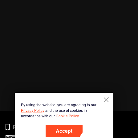
By using the website, you are agreeing to our
Privacy Policy
and the use of cookies in
accordance with our
Cookie Policy.
Phone
Accept
n