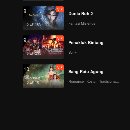
VIP
8
Dunia Roh 2
Fantasi Misterius
To EP 165
VIP
9
Penakluk Bintang
Sci-Fi
To EP 235
VIP
10
Sang Ratu Agung
Romance · Kostum Tradisional · Fantasi
To EP 10