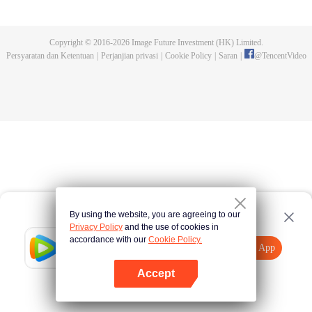
dan tidak meninggalkannya. Tapi dia tidak menyangka gurunya akan
dibunuh. Kini tidak ada yang bisa melindunginya lagi. Chen Feng lalu
mengabdikan diri untuk menjaga makam gurunya selama lima tahun.
Copyright © 2016-
2026
Image Future Investment (HK) Limited.
Namun ia justru menemukan sang guru memalsukan kematiannya. Ia juga
Persyaratan dan Ketentuan
|
Perjanjian privasi
|
Cookie Policy
|
Saran
|
@
TencentVideo
menemukan darah naga tertinggi serta bejana ritual kuno misterius yang
ditinggalkan gurunya. Chen Feng lalu bangkit dan memulai perjalanan
untuk menemukan gurunya dan menjadi kuat.
By using the website, you are agreeing to our
Privacy Policy
and the use of cookies in
accordance with our
Cookie Policy.
Tencent Video
Buka App
Tonton lebih banyak
Accept
Jika gagal, ulangi
Tekan di sini
lagi
Buka App