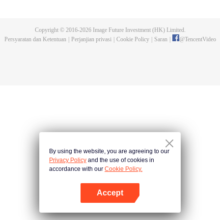
dan tidak meninggalkannya. Tapi dia tidak menyangka gurunya akan
dibunuh. Kini tidak ada yang bisa melindunginya lagi. Chen Feng lalu
mengabdikan diri untuk menjaga makam gurunya selama lima tahun.
Copyright © 2016-
2026
Image Future Investment (HK) Limited.
Namun ia justru menemukan sang guru memalsukan kematiannya. Ia juga
Persyaratan dan Ketentuan
|
Perjanjian privasi
|
Cookie Policy
|
Saran
|
@
TencentVideo
menemukan darah naga tertinggi serta bejana ritual kuno misterius yang
ditinggalkan gurunya. Chen Feng lalu bangkit dan memulai perjalanan
untuk menemukan gurunya dan menjadi kuat.
By using the website, you are agreeing to our
Privacy Policy
and the use of cookies in
accordance with our
Cookie Policy.
Accept
Buka App