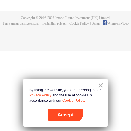
dan tidak meninggalkannya. Tapi dia tidak menyangka gurunya akan
dibunuh. Kini tidak ada yang bisa melindunginya lagi. Chen Feng lalu
mengabdikan diri untuk menjaga makam gurunya selama lima tahun.
Copyright © 2016-
2026
Image Future Investment (HK) Limited.
Namun ia justru menemukan sang guru memalsukan kematiannya. Ia juga
Persyaratan dan Ketentuan
|
Perjanjian privasi
|
Cookie Policy
|
Saran
|
@
TencentVideo
menemukan darah naga tertinggi serta bejana ritual kuno misterius yang
ditinggalkan gurunya. Chen Feng lalu bangkit dan memulai perjalanan
untuk menemukan gurunya dan menjadi kuat.
By using the website, you are agreeing to our
Privacy Policy
and the use of cookies in
accordance with our
Cookie Policy.
Accept
Buka App