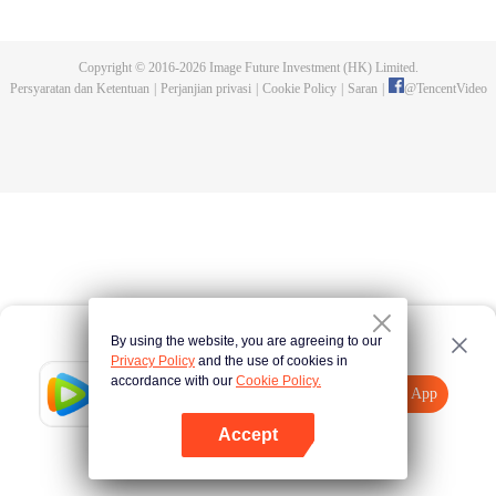
dan tidak meninggalkannya. Tapi dia tidak menyangka gurunya akan
dibunuh. Kini tidak ada yang bisa melindunginya lagi. Chen Feng lalu
mengabdikan diri untuk menjaga makam gurunya selama lima tahun.
Copyright © 2016-
2026
Image Future Investment (HK) Limited.
Namun ia justru menemukan sang guru memalsukan kematiannya. Ia juga
Persyaratan dan Ketentuan
|
Perjanjian privasi
|
Cookie Policy
|
Saran
|
@
TencentVideo
menemukan darah naga tertinggi serta bejana ritual kuno misterius yang
ditinggalkan gurunya. Chen Feng lalu bangkit dan memulai perjalanan
untuk menemukan gurunya dan menjadi kuat.
By using the website, you are agreeing to our
Privacy Policy
and the use of cookies in
accordance with our
Cookie Policy.
Tencent Video
Buka App
Tonton lebih banyak
Accept
Jika gagal, ulangi
Tekan di sini
lagi
Buka App