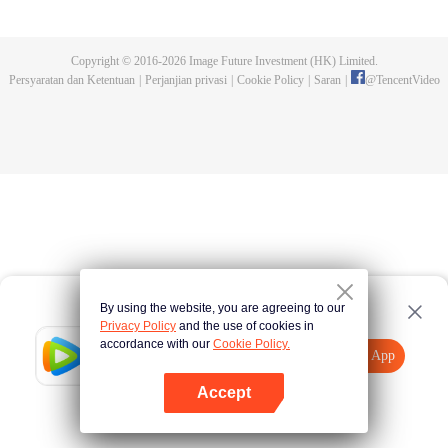
dan tidak meninggalkannya. Tapi dia tidak menyangka gurunya akan
dibunuh. Kini tidak ada yang bisa melindunginya lagi. Chen Feng lalu
mengabdikan diri untuk menjaga makam gurunya selama lima tahun.
Copyright © 2016-
2026
Image Future Investment (HK) Limited.
Namun ia justru menemukan sang guru memalsukan kematiannya. Ia juga
Persyaratan dan Ketentuan
|
Perjanjian privasi
|
Cookie Policy
|
Saran
|
@
TencentVideo
menemukan darah naga tertinggi serta bejana ritual kuno misterius yang
ditinggalkan gurunya. Chen Feng lalu bangkit dan memulai perjalanan
untuk menemukan gurunya dan menjadi kuat.
By using the website, you are agreeing to our
Privacy Policy
and the use of cookies in
accordance with our
Cookie Policy.
Tencent Video
Buka App
Tonton lebih banyak
Accept
Jika gagal, ulangi
Tekan di sini
lagi
Buka App