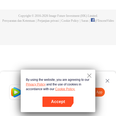
kejuaraan tersebut. Serangan makhluk buas yang dikendalikan dan
pembunuhan pendekar-pendekar tangguh yang terjadi kemudian,
mengungkap fakta keterlibatan Sekte Evolusi Surgawi. Menjadi tugas Chu
Copyright © 2016-
2026
Image Future Investment (HK) Limited.
Xingyun menghadapi rintangan itu dan menjadi pendekar nomor wahid di
Persyaratan dan Ketentuan
|
Perjanjian privasi
|
Cookie Policy
|
Saran
|
@
TencentVideo
rimba persilatan.
By using the website, you are agreeing to our
Privacy Policy
and the use of cookies in
accordance with our
Cookie Policy.
Tencent Video
Buka App
Tonton lebih banyak
Accept
Jika gagal, ulangi
Tekan di sini
lagi
Buka App