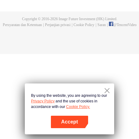
kejuaraan tersebut. Serangan makhluk buas yang dikendalikan dan
pembunuhan pendekar-pendekar tangguh yang terjadi kemudian,
mengungkap fakta keterlibatan Sekte Evolusi Surgawi. Menjadi tugas Chu
Copyright © 2016-
2026
Image Future Investment (HK) Limited.
Xingyun menghadapi rintangan itu dan menjadi pendekar nomor wahid di
Persyaratan dan Ketentuan
|
Perjanjian privasi
|
Cookie Policy
|
Saran
|
@
TencentVideo
rimba persilatan.
By using the website, you are agreeing to our
Privacy Policy
and the use of cookies in
accordance with our
Cookie Policy.
Accept
Buka App