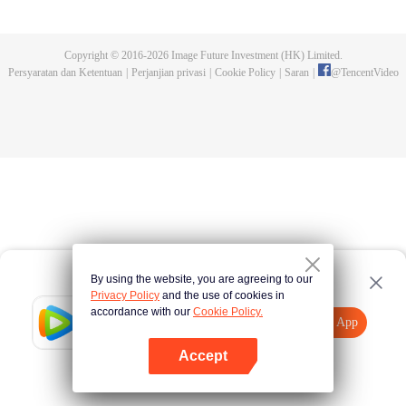
kejuaraan tersebut. Serangan makhluk buas yang dikendalikan dan
pembunuhan pendekar-pendekar tangguh yang terjadi kemudian,
mengungkap fakta keterlibatan Sekte Evolusi Surgawi. Menjadi tugas Chu
Copyright © 2016-
2026
Image Future Investment (HK) Limited.
Xingyun menghadapi rintangan itu dan menjadi pendekar nomor wahid di
Persyaratan dan Ketentuan
|
Perjanjian privasi
|
Cookie Policy
|
Saran
|
@
TencentVideo
rimba persilatan.
By using the website, you are agreeing to our
Privacy Policy
and the use of cookies in
accordance with our
Cookie Policy.
Tencent Video
Buka App
Tonton lebih banyak
Accept
Jika gagal, ulangi
Tekan di sini
lagi
Buka App