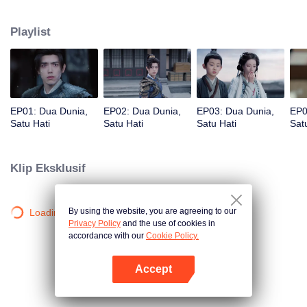
keduanya saling menguji, rahasia kelam masa lalu terungkap. Apakah
manusia dengan hidup terbatas dan roh yang hidup ratusan tahun bisa
Playlist
bersatu melawan waktu?
EP01: Dua Dunia,
EP02: Dua Dunia,
EP03: Dua Dunia,
EP0
Satu Hati
Satu Hati
Satu Hati
Sat
Klip Eksklusif
By using the website, you are agreeing to our
Loading…
Privacy Policy
and the use of cookies in
accordance with our
Cookie Policy.
Accept
Buka App