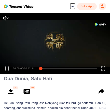
Buka App
id
Tonton dengan kualitas tinggi dan lancar
00:00:00
/
00:42:34
Dua Dunia, Satu Hati
He Simu sang Ratu Penguasa Roh yang kuat, tak terduga bertemu Duan Xu,
seorang jenderal muda. Namun, apakah dia benar-benar Duan Xu? Saat
More