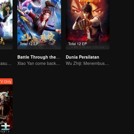
Total 12 EP
Total 12 EP
Battle Through the Heavens S2
Dunia Persilatan
Jangan Sesali Masuk Gerbang Tang di Kehidupan Ini
Xiao Yan come back! Everything is shifting once again ！
Wu Zhiji: Menembus Langit, Mengguncang Bumi
V Only