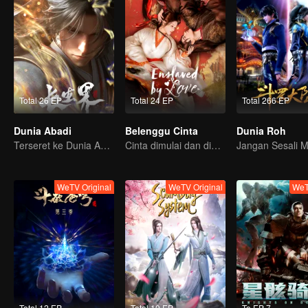
Total 26 EP
Total 24 EP
Total 266 EP
Dunia Abadi
Belenggu Cinta
Dunia Roh
Terseret ke Dunia Abadi, gimana nasib Xiao Chen?
Cinta dimulai dan diakhiri di istana
WeTV Original
WeTV Original
WeT
Total 12 EP
Total 10 EP
To EP 7