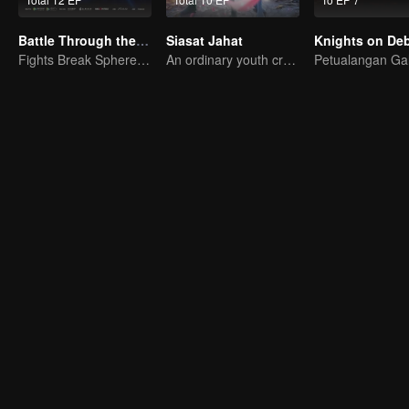
Battle Through the Heavens S3
Siasat Jahat
Knights on Deb
Fights Break Sphere S3
An ordinary youth crossing as a villain into the book and abusing the hero!