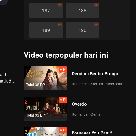
VIP
VIP
187
188
VIP
VIP
189
190
VIP
VIP
191
192
Video terpopuler hari ini
VIP
VIP
193
194
VIP
1
Dendam Seribu Bunga
ekad
atik dan
Romance · Kostum Tradisional
Total 36 EP
VIP
VIP
tukan
195
196
VIP
2
Overdo
VIP
VIP
197
198
Romance · Cerita
Total 33 EP
VIP
VIP
199
200
VIP
3
Fourever You Part 2