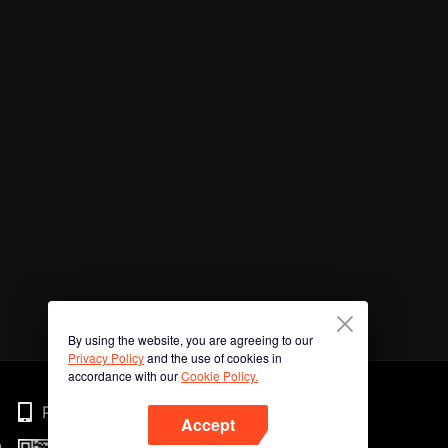
By using the website, you are agreeing to our
Privacy Policy
and the use of cookies in
accordance with our
Cookie Policy.
Phone
Accept
n