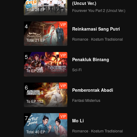
(Uncut Ver.)
VIP
VIP
Total 25 EP
Fourever You Part 2 (Uncut Ver.)
201
202
VIP
4
VIP
VIP
Reinkarnasi Sang Putri
203
204
Romance · Kostum Tradisional
Total 21 EP
VIP
VIP
205
206
VIP
5
Penakluk Bintang
VIP
VIP
Sci-Fi
To EP 235
207
208
VIP
6
VIP
VIP
Pemberontak Abadi
209
210
Fantasi Misterius
To EP 152
VIP
7
Mo Li
Romance · Kostum Tradisional
Total 40 EP