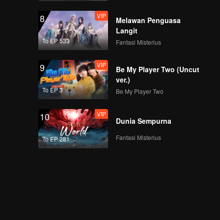
VIP
8
Melawan Penguasa
Langit
To EP 533
Fantasi Misterius
VIP
9
Be My Player Two (Uncut
ver.)
To EP 3
Be My Player Two
VIP
10
Dunia Sempurna
Fantasi Misterius
To EP 281