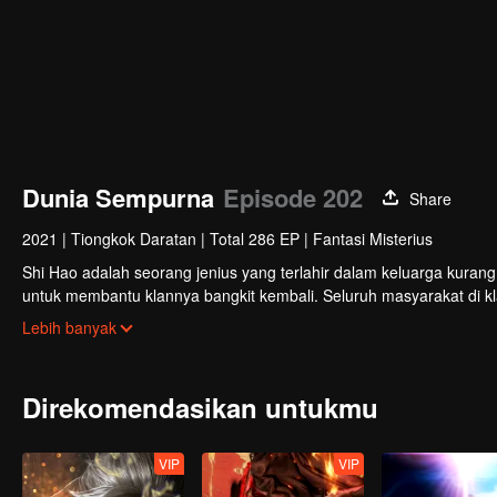
Dunia Sempurna
Episode 202
Share
2021
|
Tiongkok Daratan
|
Total 286 EP
|
Fantasi Misterius
Shi Hao adalah seorang jenius yang terlahir dalam keluarga kuran
untuk membantu klannya bangkit kembali. Seluruh masyarakat di k
terlibat dalam perebutan kekuasaan dengan klan lain. Perjalanan 
Lebih banyak
nasibnya selanjutnya.
Direkomendasikan untukmu
VIP
VIP