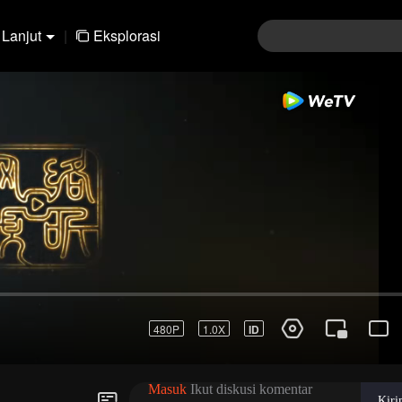
Lanjut
|
Eksplorasi
01-30
31-60
61-90
91-120
121-15