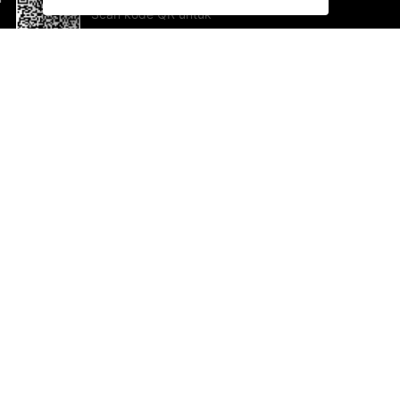
Scan kode QR untuk
mengunduh sekarang!
Bantuan dan Umpan Balik
Te
Saran
Ka
Ik
Al
ted.