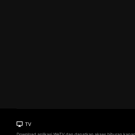
TV
Download aplikasi WeTV dan dapatkan akses hiburan kapa