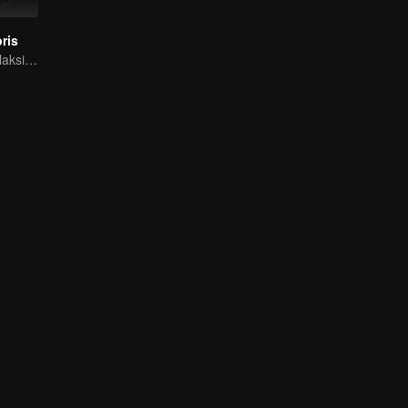
ris
Petualangan Galaksi, Pertempuran Berdarah di Puing-Puing!