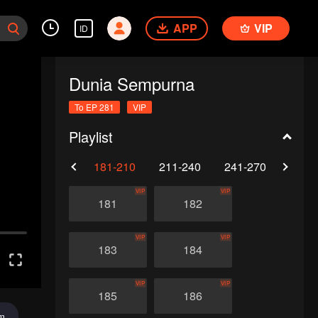
APP
VIP
ID
Dunia Sempurna
To EP 281
VIP
Playlist
0
151-180
181-210
211-240
241-270
271-
VIP
VIP
181
182
VIP
VIP
183
184
VIP
VIP
185
186