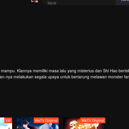
g mampu. Klannya memiliki masa lalu yang misterius dan Shi Hao bert
lan-nya melakukan segala upaya untuk bertarung melawan monster fan
kultivasi Shi Hao membawanya ke negeri-negeri tak dikenal dan menen
VIP
WeTV Original
WeTV Original