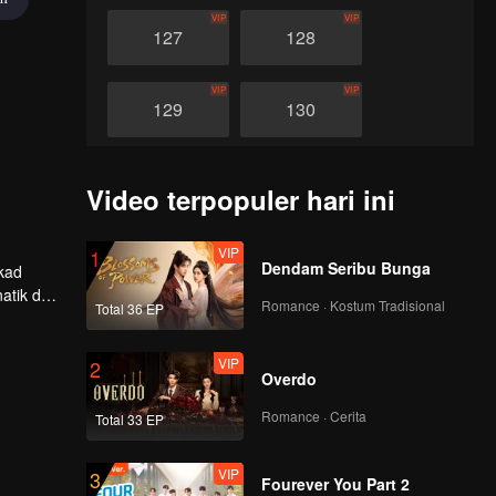
VIP
VIP
127
128
VIP
VIP
129
130
VIP
VIP
131
132
Video terpopuler hari ini
VIP
VIP
133
134
VIP
1
Dendam Seribu Bunga
ekad
atik dan
Romance · Kostum Tradisional
Total 36 EP
VIP
VIP
tukan
135
136
VIP
2
Overdo
VIP
VIP
137
138
Romance · Cerita
Total 33 EP
VIP
VIP
139
140
VIP
3
Fourever You Part 2