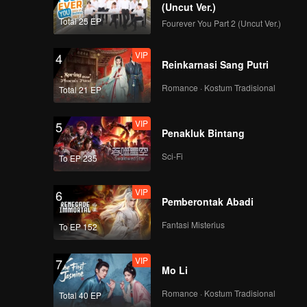
(Uncut Ver.)
VIP
VIP
Total 25 EP
Fourever You Part 2 (Uncut Ver.)
141
142
VIP
4
VIP
VIP
Reinkarnasi Sang Putri
143
144
Romance · Kostum Tradisional
Total 21 EP
VIP
VIP
145
146
VIP
5
Penakluk Bintang
VIP
VIP
Sci-Fi
To EP 235
147
148
VIP
6
VIP
VIP
Pemberontak Abadi
149
150
Fantasi Misterius
To EP 152
VIP
7
Mo Li
Romance · Kostum Tradisional
Total 40 EP