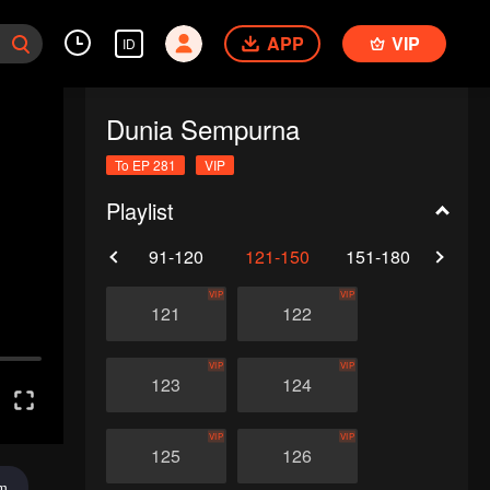
APP
VIP
ID
Dunia Sempurna
To EP 281
VIP
Playlist
61-90
91-120
121-150
151-180
181-
VIP
VIP
121
122
VIP
VIP
123
124
VIP
VIP
125
126