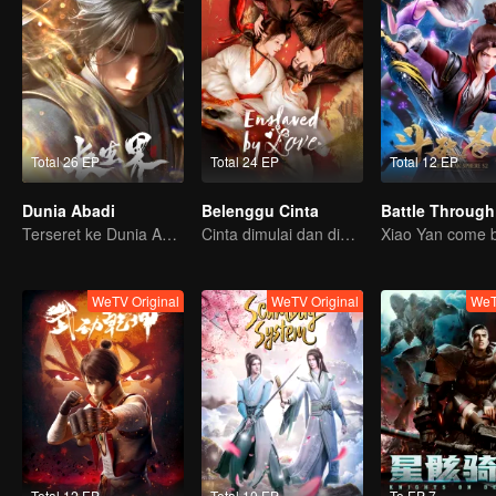
Total 26 EP
Total 24 EP
Total 12 EP
Dunia Abadi
Belenggu Cinta
Terseret ke Dunia Abadi, gimana nasib Xiao Chen?
Cinta dimulai dan diakhiri di istana
WeTV Original
WeTV Original
WeT
Total 12 EP
Total 10 EP
To EP 7