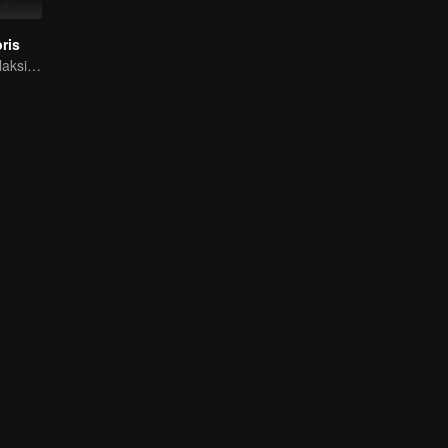
ris
Petualangan Galaksi, Pertempuran Berdarah di Puing-Puing!