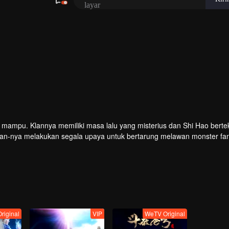
g mampu. Klannya memiliki masa lalu yang misterius dan Shi Hao bert
lan-nya melakukan segala upaya untuk bertarung melawan monster fan
kultivasi Shi Hao membawanya ke negeri-negeri tak dikenal dan menen
riginal
VIP
WeTV Original