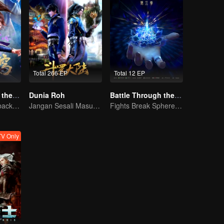
Total 266 EP
Total 12 EP
Battle Through the Heavens S2
Dunia Roh
Battle Through the Heavens S3
Xiao Yan come back! Everything is shifting once again ！
Jangan Sesali Masuk Gerbang Tang di Kehidupan Ini
Fights Break Sphere S3
V Only