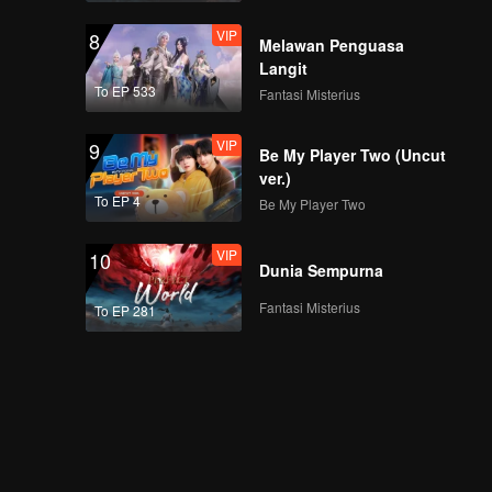
VIP
8
Melawan Penguasa
Langit
To EP 533
Fantasi Misterius
VIP
9
Be My Player Two (Uncut
ver.)
To EP 4
Be My Player Two
VIP
10
Dunia Sempurna
Fantasi Misterius
To EP 281