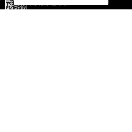
Scan kode QR untuk
mengunduh sekarang!
Bantuan dan Umpan Balik
Te
Saran
Ka
Ik
Al
ted.