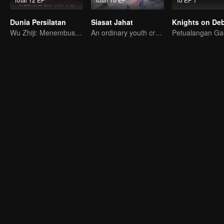
Dunia Persilatan
Siasat Jahat
Knights on Deb
Wu Zhiji: Menembus Langit, Mengguncang Bumi
An ordinary youth crossing as a villain into the book and abusing the hero!