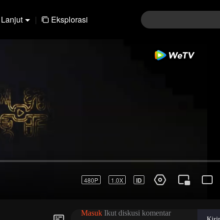
Lanjut
|
Eksplorasi
01-30
31-60