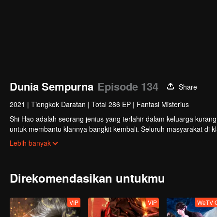
Dunia Sempurna
Episode 134
Share
2021
|
Tiongkok Daratan
|
Total 286 EP
|
Fantasi Misterius
Shi Hao adalah seorang jenius yang terlahir dalam keluarga kuran
untuk membantu klannya bangkit kembali. Seluruh masyarakat di k
terlibat dalam perebutan kekuasaan dengan klan lain. Perjalanan 
Lebih banyak
nasibnya selanjutnya.
Direkomendasikan untukmu
VIP
VIP
WeTV O