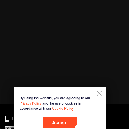
By using the website, you are agreeing to our
Privacy Policy
and the use of cookies in
accordance with our
Cookie Policy.
Phone
Accept
n