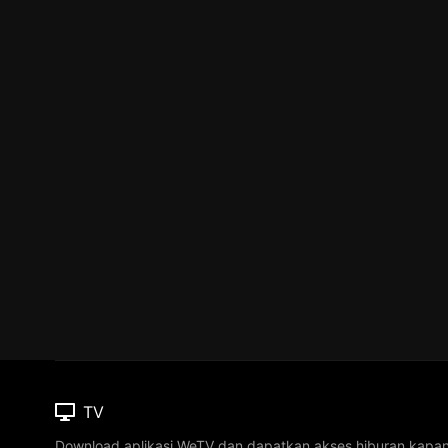
TV
Download aplikasi WeTV dan dapatkan akses hiburan kapa