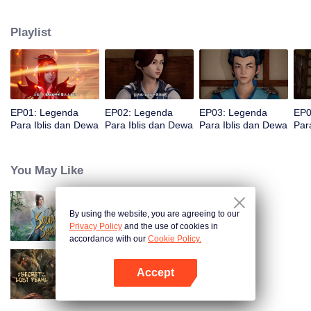
kebenaran dunia. Ye Ziyun yang cantik dan lembut, dan Xiao Ning'er yang
keras kepala dan arogan, bagaimanakah dia akan memilih di antara kedua
Playlist
gadis tersebut? Ada juga sahabat seperjuangan yang berbagi suka dan
duka, melatih keterampilan terkuat dan kekuatan roh iblis terkuat bersama,
dan menginjakkan kaki di puncak seni bela diri. Aku, Nie Li, harus menjadi
spiritualis iblis terkuat!
EP01: Legenda
EP02: Legenda
EP03: Legenda
EP0
Para Iblis dan Dewa
Para Iblis dan Dewa
Para Iblis dan Dewa
Par
You May Like
By using the website, you are agreeing to our
Siasat Jahat
Privacy Policy
and the use of cookies in
accordance with our
Cookie Policy.
Accept
Misteri Artefak yang Hilang
Buka App