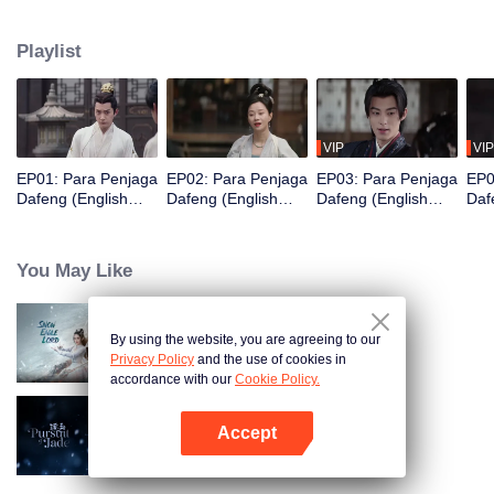
kasus. Dengan pengetahuan modern, ia memecahkan berbagai misteri dan
menjadi detektif terbaik. Namun, di dunia penuh monster dan sihir,
Playlist
mampukah Xu Qi An menegakkan keadilan?
VIP
VIP
EP01: Para Penjaga
EP02: Para Penjaga
EP03: Para Penjaga
EP0
Dafeng (English
Dafeng (English
Dafeng (English
Daf
Ver.)
Ver.)
Ver.)
Ver.
You May Like
By using the website, you are agreeing to our
Raja Elang Salju (English Ver.)
Privacy Policy
and the use of cookies in
accordance with our
Cookie Policy.
Accept
Mengejar Cinta (English Ver.)
Buka App