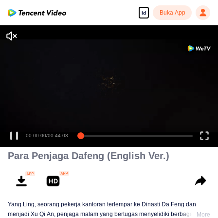
Buka App
id
Tonton dengan kualitas tinggi dan lancar
00:00:00
/
00:44:03
Para Penjaga Dafeng (English Ver.)
Yang Ling, seorang pekerja kantoran terlempar ke Dinasti Da Feng dan
menjadi Xu Qi An, penjaga malam yang bertugas menyelidiki berbagai
More