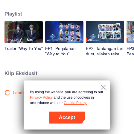
penonton mengikuti perjalanan, latihan, dan penampilan live mereka.
Penonton juga dapat memberi voting dan dukungan secara langsung. Duo
Playlist
dengan chemistry terbaik dan paling populer akan mendapatkan
kesempatan debut di panggung global.
Trailer
VIP
VIP
Trailer "Way To You"
EP1: Perjalanan
EP2: Tantangan tari
EP3
"Way to You"
duet, silakan rekan
Pea
dimulai, Pertemuan
ambil posisi!
Men
Pertama 12
Men
Pemuda Tiongkok
Kem
Klip Eksklusif
dan Thailand!
Ikon
By using the website, you are agreeing to our
Loading…
Privacy Policy
and the use of cookies in
accordance with our
Cookie Policy.
Accept
Buka App