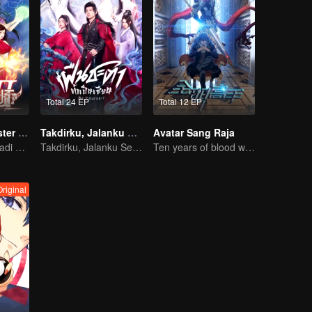
Total 24 EP
Total 12 EP
Full-Time Magister S2
Takdirku, Jalanku Sendiri (Thai Ver.)
Avatar Sang Raja
Perjalanan menjadi orang paling jenius di Sekolah
Takdirku, Jalanku Sendiri
Ten years of blood writing esports brilliant
riginal