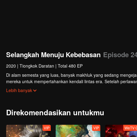
Selangkah Menuju Kebebasan
Episode 2
2020
|
Tiongkok Daratan
|
Total 480 EP
Di alam semesta yang luas, banyak makhluk yang sedang menge
mereka untuk mempertahankan kendali lintas era. Setelah perla
yang tersembunyi, tumbuh dan akhirnya menantang Penguasa yan
Lebih banyak
Direkomendasikan untukmu
VIP
VIP
WeTV O