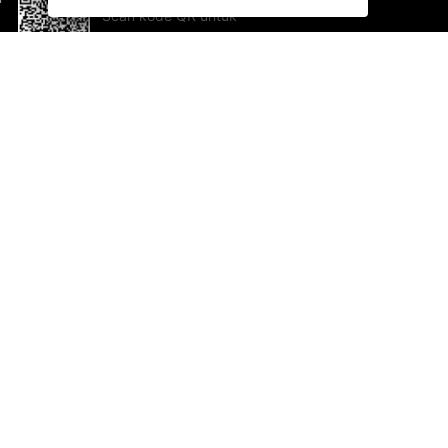
Scan kode QR untuk
mengunduh sekarang!
Bantuan dan Umpan Balik
Te
Saran
Ka
Ik
Al
ted.