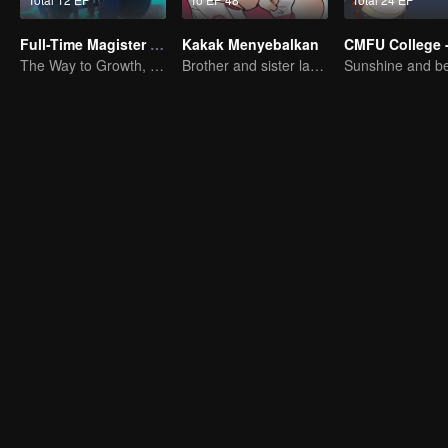
Full-Time Magister SS1
Kakak Menyebalkan
The Way to Growth, Encouragement and Self-improvement
Brother and sister laugh so hard everyday.