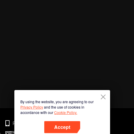
By using the website, you are agreeing to our
Privacy Policy
and the use of cookies in
accordance with our
Cookie Policy.
Phone
Accept
n