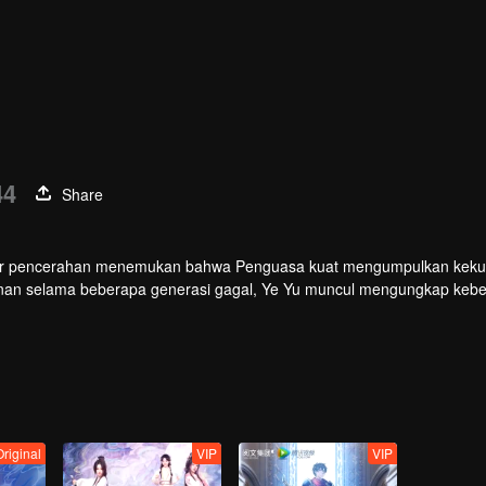
44
Share
jar pencerahan menemukan bahwa Penguasa kuat mengumpulkan keku
wanan selama beberapa generasi gagal, Ye Yu muncul mengungkap keb
g menindas.
riginal
VIP
VIP