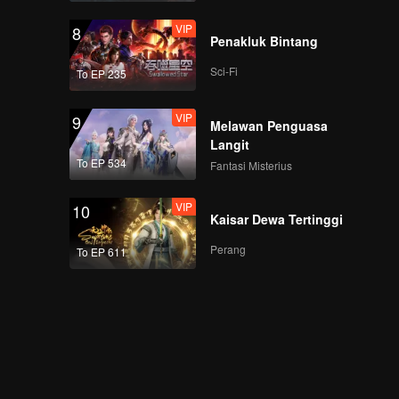
VIP
8
Penakluk Bintang
Sci-Fi
To EP 235
VIP
9
Melawan Penguasa
Langit
To EP 534
Fantasi Misterius
VIP
10
Kaisar Dewa Tertinggi
Perang
To EP 611