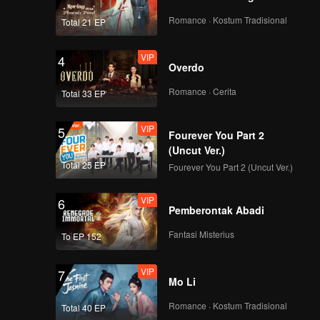
Romance · Kostum Tradisional
Total 21 EP
261
262
VIP
4
Overdo
263
264
Romance · Cerita
Total 33 EP
265
266
VIP
5
Fourever You Part 2
(Uncut Ver.)
Total 25 EP
267
268
Fourever You Part 2 (Uncut Ver.)
VIP
6
Pemberontak Abadi
269
270
Fantasi Misterius
To EP 152
VIP
7
Mo Li
Romance · Kostum Tradisional
Total 40 EP