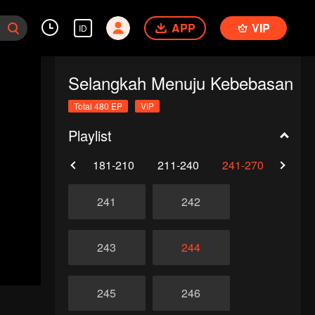
APP
VIP
ID
Selangkah Menuju Kebebasan
Total 480 EP
VIP
Playlist
0
151-180
181-210
211-240
241-270
271-
241
242
243
244
245
246