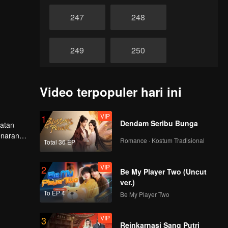
247
248
249
250
251
252
Video terpopuler hari ini
253
254
VIP
1
Dendam Seribu Bunga
atan
enaran
Romance · Kostum Tradisional
Total 36 EP
255
256
VIP
2
Be My Player Two (Uncut
257
258
ver.)
To EP 4
Be My Player Two
259
260
VIP
3
Reinkarnasi Sang Putri