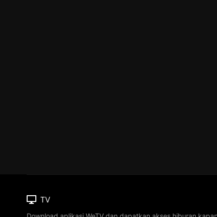
TV
Download aplikasi WeTV dan dapatkan akses hiburan kapa