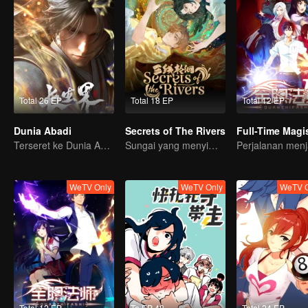
Total 26 EP
Total 18 EP
Total 12 EP
Dunia Abadi
Secrets of The Rivers
Terseret ke Dunia Abadi, gimana nasib Xiao Chen?
Sungai yang menyimpan banyak Rahasia...
WeTV Only
WeTV Only
WeTV O
Total 12 EP
To EP 48
Total 24 EP