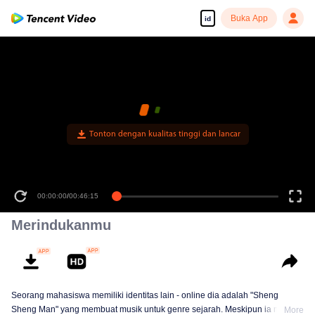
Buka App
id
Tonton dengan kualitas tinggi dan lancar
00:00:00
/
00:46:15
Merindukanmu
Seorang mahasiswa memiliki identitas lain - online dia adalah "Sheng
Sheng Man" yang membuat musik untuk genre sejarah. Meskipun ia masih
More