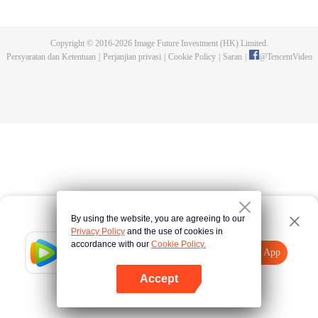
menakutkan dan menyerang manusia. Manusia akhirnya membangun
tembok dan kota baru sebagai benteng terakhir manusia. Dalam lingkungan
hidup yang ekstrim, manusia kian berkembang dan mampu menguasai seni
Copyright © 2016-
2026
Image Future Investment (HK) Limited.
bela diri hingga beberapa dari mereka disebut "Ksatria". Luo Feng, seorang
Persyaratan dan Ketentuan
|
Perjanjian privasi
|
Cookie Policy
|
Saran
|
@
TencentVideo
remaja berumur 18 tahun, juga bercita-cita menjadi salah satu dari mereka.
Saat hendak mengikuti ujian masuk perguruan tinggi, dia diserang sebuah
monster dan nasibnya berubah seketika.
By using the website, you are agreeing to our
Privacy Policy
and the use of cookies in
accordance with our
Cookie Policy.
Tencent Video
Buka App
Tonton lebih banyak
Accept
Jika gagal, ulangi
Tekan di sini
lagi
Buka App