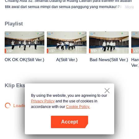
Chuang Asia S2: Selamat Datang di Ruang Latihan para trainee! Ini adalah
titik awal dari semua mimpi dan semua panggung yang memukau! Para
More
trainee berlatih dengan sekuat tenaga, demi untuk bersinar di atas
panggung. Dari pagi hingga larut malam, dari canggung hingga mahir,
Playlist
setiap langkah adalah transformasi. Ingin tahu kisah mereka di ruang
latihan?
VIP
VIP
VIP
VIP
OK OK OK(Still Ver.)
A(Still Ver.)
Bad News(Still Ver.)
Hard
Ver.
Klip Eksklusif
By using the website, you are agreeing to our
Privacy Policy
and the use of cookies in
Loading…
accordance with our
Cookie Policy.
Accept
Buka App