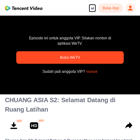
Buka App
id
Episode ini untuk anggota VIP. Silakan nonton di
aplikasi WeTV.
Buka WeTV
pay limit
Sudah jadi anggota VIP?
masuk
Kode kesalahan: 70013083.-1-52d511411b05e01170b7dbf75bb40558
00:00:00
/
00:00:00
CHUANG ASIA S2: Selamat Datang di
Ruang Latihan