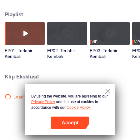
kematian saudara perempuannya Qiao Bei Yu. Supaya hidup mereka
segera pulih normal, Qing Yu, mulai mencari penyebab sebenarnya
Playlist
kematian Qiao Bei Yu, dengan bantuan teman sekelasnya Ming Sheng. Saat
kebenaran terungkap, Qing Yu terkejut dengan ketidakadilan yang menimpa
Qiao Bei Yu.
VIP
VIP
EP01: Terlahir
EP02: Terlahir
EP03: Terlahir
EP0
Kembali
Kembali
Kembali
Kem
Klip Eksklusif
By using the website, you are agreeing to our
Loading…
Privacy Policy
and the use of cookies in
accordance with our
Cookie Policy.
Accept
Buka App