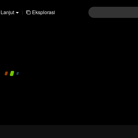
Lanjut
|
Eksplorasi