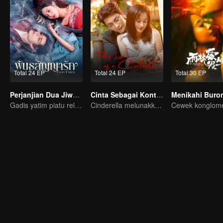
Total 24 EP
Total 24 EP
Total 30 EP
Perjanjian Dua Jiwa (Thai. Ver.)
Cinta Sebagai Kontrak
Menikahi Buro
Gadis yatim piatu rela menyerahkan dirinya untuk mengikat diri dengan Siluman Buas?
Cinderella melunakkan hati Pak CEO