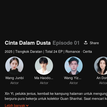
Cinta Dalam Dusta
Episode 01
Share
2025
|
Tiongkok Daratan
|
Total 24 EP
|
Romance · Cerita
Xin Yi, pelukis jenius, kembali ke kampung halaman untuk mengung
berpura-pura bekerja untuk kolektor Guan Shanhai. Saat mencari
pun terlibat dalam konspirasi berbahaya.
Lebih banyak