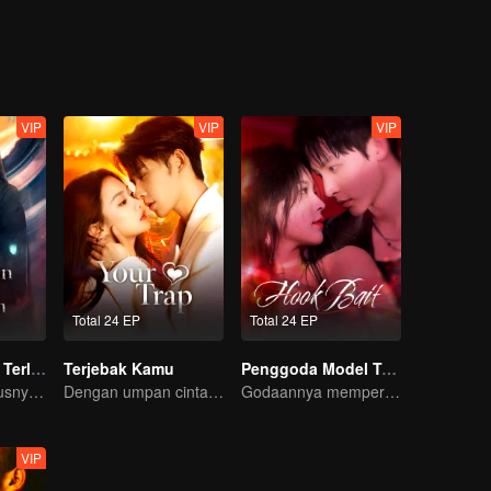
VIP
VIP
VIP
Total 24 EP
Total 24 EP
Di Antara Cinta Terlarang
Terjebak Kamu
Penggoda Model Tampan
Cinta gak seharusnya ada antara mereka
Dengan umpan cinta, memancingmu jatuh ke jebakan
Godaannya memperkeruh hubungan adik kakak demi mendapatkan cintanya!
VIP