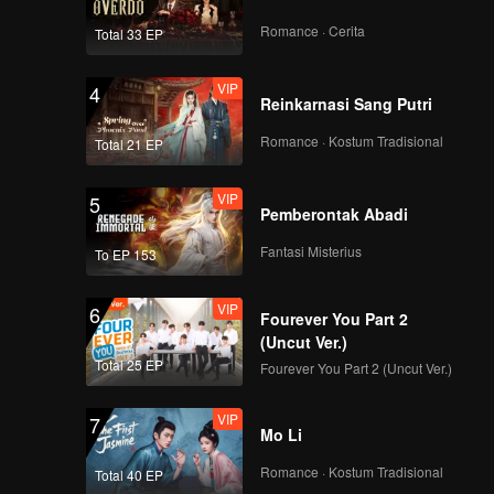
Romance · Cerita
Total 33 EP
VIP
4
Reinkarnasi Sang Putri
Romance · Kostum Tradisional
Total 21 EP
VIP
5
Pemberontak Abadi
Fantasi Misterius
To EP 153
VIP
6
Fourever You Part 2
(Uncut Ver.)
Total 25 EP
Fourever You Part 2 (Uncut Ver.)
VIP
7
Mo Li
Romance · Kostum Tradisional
Total 40 EP