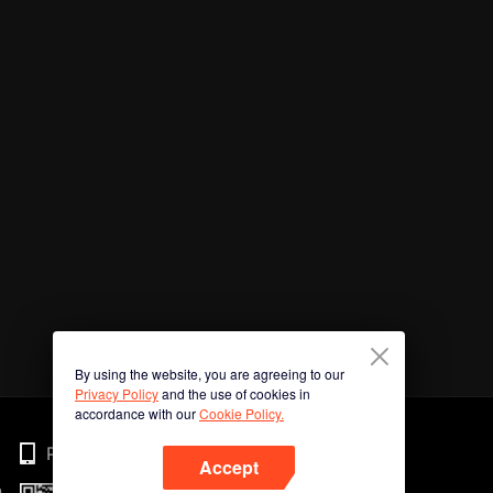
By using the website, you are agreeing to our
Privacy Policy
and the use of cookies in
accordance with our
Cookie Policy.
Phone
Accept
n