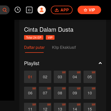
APP
VIP
ID
Cinta Dalam Dusta
Total 24 EP
VIP
Daftar putar
Klip Eksklusif
Playlist
VIP
VIP
VIP
01
02
03
04
05
VIP
VIP
VIP
VIP
VIP
06
07
08
09
10
VIP
VIP
VIP
VIP
VIP
11
12
13
14
15