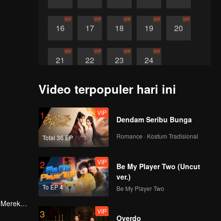
VIP
VIP
VIP
VIP
VIP
16
17
18
19
20
VIP
VIP
VIP
VIP
21
22
23
24
Video terpopuler hari ini
VIP
1
Dendam Seribu Bunga
Romance · Kostum Tradisional
Total 36 EP
VIP
2
Be My Player Two (Uncut
ver.)
To EP 4
Be My Player Two
. Mereka
VIP
3
Overdo