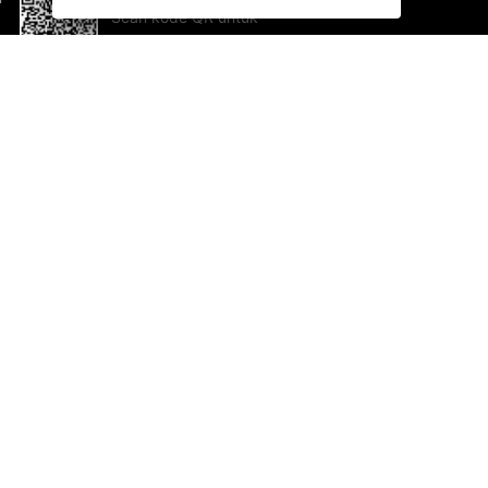
Scan kode QR untuk
mengunduh sekarang!
Bantuan dan Umpan Balik
Te
Saran
Ka
Ik
Al
ted.