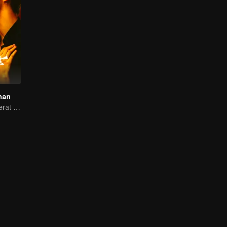
nan
Cewek konglomerat yang diburu cowok ganteng sampai ke pelaminan!