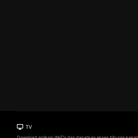
TV
Download aplikasi WeTV dan dapatkan akses hiburan kapa