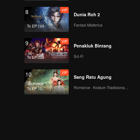
VIP
8
Dunia Roh 2
Fantasi Misterius
To EP 165
VIP
9
Penakluk Bintang
Sci-Fi
To EP 235
VIP
10
Sang Ratu Agung
Romance · Kostum Tradisional · Fantasi
To EP 10