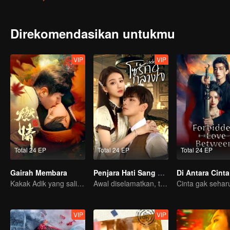
Direkomendasikan untukmu
VIP
VIP
Total 24 EP
Total 24 EP
Total 24 EP
Gairah Membara
Penjara Hati Sang Jenderal (Thai Ver.)
Kakak Adik yang saling jatuh cinta? Bisakah mereka bersatu?
Awal diselamatkan, tetapi hanya untuk di kurung?
VIP
VIP