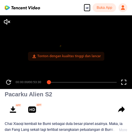
Buka App
id
Tonton dengan kualitas tinggi dan lancar
00:00:00
/
00:53:30
Pacarku Alien S2
Chai Xiaoqi kembali ke Bumi sebagai duta besar planet asalnya. Maka, ia
dan Fang Lang sekali lagi terlibat serangkaian petualangan di Bumi.
More