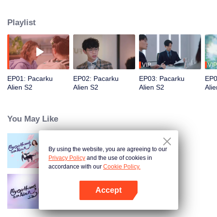
Alkisah, Chai Xiaoqi dan Fang Leng sepatutnya hidup bahagia. Namun, kini
muncul musuh dari bangsa alien yang diperintahkan untuk memisahkan
Playlist
mereka. "Mitra" Chai Xiaoqi, Jiang Shiyi yang juga berasal dari planet yang
sama telah diperintahkan membawa paksa Xiao Qi di hari pernikahannya
dengan Fang Leng. Ia juga bermaksud mencuci otak Xiao Qi agar lupa
dengan cintanya. Bisakah pasangan ini mengatasi semua rintangan yang
menghalangi cinta mereka?
VIP
VIP
EP01: Pacarku
EP02: Pacarku
EP03: Pacarku
EP0
Alien S2
Alien S2
Alien S2
Ali
You May Like
By using the website, you are agreeing to our
Pacarku Alien(English Ver.)
Privacy Policy
and the use of cookies in
accordance with our
Cookie Policy.
Accept
Pacarku Alien S2
Buka App