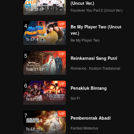
(Uncut Ver.)
Total 25 EP
Fourever You Part 2 (Uncut Ver.)
VIP
4
Be My Player Two (Uncut
ver.)
To EP 4
Be My Player Two
VIP
5
Reinkarnasi Sang Putri
Romance · Kostum Tradisional
Total 21 EP
VIP
6
Penakluk Bintang
Sci-Fi
To EP 235
VIP
7
Pemberontak Abadi
Fantasi Misterius
To EP 152