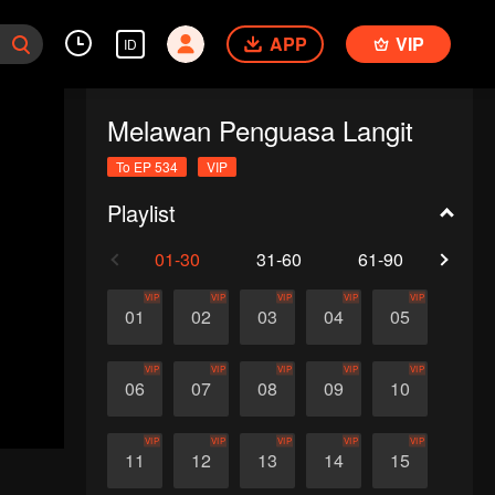
APP
VIP
ID
Melawan Penguasa Langit
To EP 534
VIP
Playlist
01-30
31-60
61-90
91-1
VIP
VIP
VIP
VIP
VIP
01
02
03
04
05
VIP
VIP
VIP
VIP
VIP
06
07
08
09
10
VIP
VIP
VIP
VIP
VIP
11
12
13
14
15