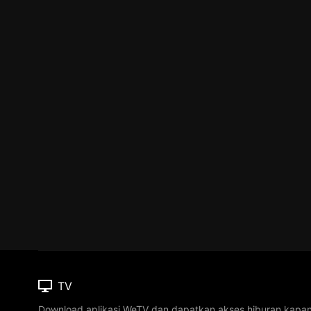
TV
Download aplikasi WeTV dan dapatkan akses hiburan kapa