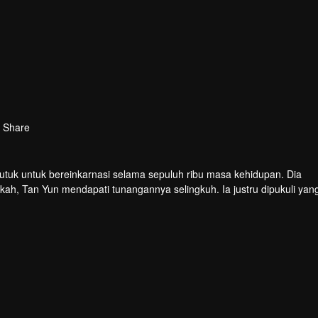
Share
tuk untuk bereinkarnasi selama sepuluh ribu masa kehidupan. Dia
kah, Tan Yun mendapati tunangannya selingkuh. Ia justru dipukuli yan
 bakat tingkat Dewa dan giat berlatih demi meningkatkan kekuatann
an seluruh benua.