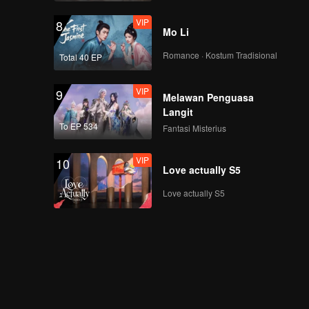
VIP
8
Mo Li
Romance · Kostum Tradisional
Total 40 EP
VIP
9
Melawan Penguasa
Langit
To EP 534
Fantasi Misterius
VIP
10
Love actually S5
Love actually S5