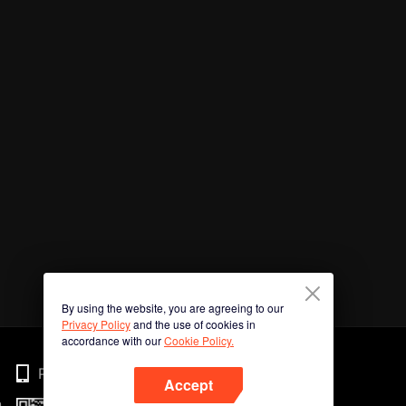
By using the website, you are agreeing to our
Privacy Policy
and the use of cookies in
accordance with our
Cookie Policy.
Phone
Accept
n