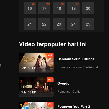
VIP
VIP
VIP
VIP
16
17
18
19
20
21
22
23
24
25
26
27
28
29
30
Video terpopuler hari ini
VIP
1
Dendam Seribu Bunga
g
Romance · Kostum Tradisional
Total 36 EP
ya.
VIP
2
Overdo
Romance · Cerita
Total 33 EP
VIP
3
Fourever You Part 2