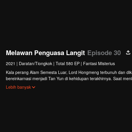
Melawan Penguasa Langit
Episode 30
2021
|
Daratan/Tiongkok
|
Total 580 EP
|
Fantasi Misterius
Kala perang Alam Semesta Luar, Lord Hongmeng terbunuh dan diku
bereinkarnasi menjadi Tan Yun di kehidupan terakhirnya. Saat meni
membangkitkan ingatan akan Hongmeng. Kemudian Tan Yun memiliki
Lebih banyak
Kemudian Tan Yun membalas kematian keluarganya dan menyatuk