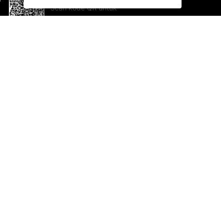
Scan kode QR untuk
mengunduh sekarang!
Bantuan dan Umpan Balik
Te
Saran
Ka
Ik
Al
ted.