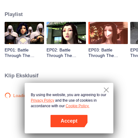
dari praktik pertapaan. Ketika dia berusia 11 tahun, dia juga mendapatkan
Level10, itu adalah level tertinggi. Namun, ketika dia berusia 12 tahun,
Playlist
Sesuatu yang tidak terduga terjadi, Jadi xiao Yan kehilangan kekuatannya.
Dia kecewa terhadap dirinya sendiri
EP01: Battle
EP02: Battle
EP03: Battle
EP0
Through The
Through The
Through The
Thr
Heavens
Heavens
Heavens
Hea
Klip Eksklusif
By using the website, you are agreeing to our
Loading…
Privacy Policy
and the use of cookies in
accordance with our
Cookie Policy.
Accept
Buka App