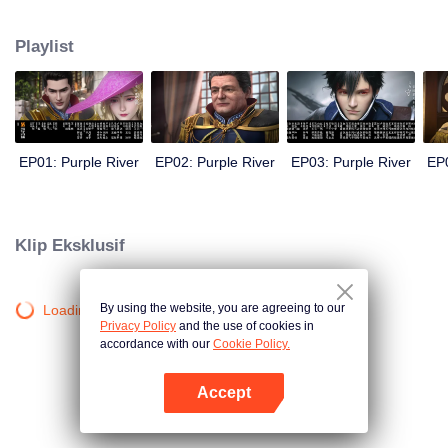
pada raja; Zichuan Xiu dikenal sebagai biang onar nakal tapi bijak. Ketika
klan Zichuan diserang musuh dari dalam dan di luar, ketiga bersaudara itu
Playlist
menunjukkan kemampuan mereka masing-masing. Manusia, iblis, orc dan
suku dari timur terus-menerus terbelenggu pertikaian di benua ini.
EP01: Purple River
EP02: Purple River
EP03: Purple River
EP0
Klip Eksklusif
By using the website, you are agreeing to our
Loading…
Privacy Policy
and the use of cookies in
accordance with our
Cookie Policy.
Accept
Buka App