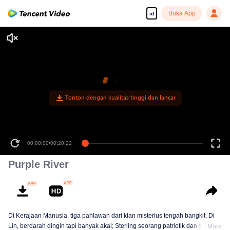
Buka App
id
Tonton dengan kualitas tinggi dan lancar
00:00:00
/
00:20:22
Purple River
Di Kerajaan Manusia, tiga pahlawan dari klan misterius tengah bangkit. Di
Lin, berdarah dingin tapi banyak akal; Sterling seorang patriotik dan setia
More