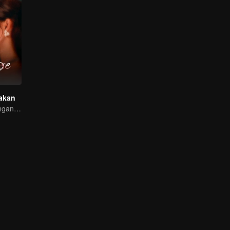
akan
Dia menikah dengan 2 orang yang bermuka sama?