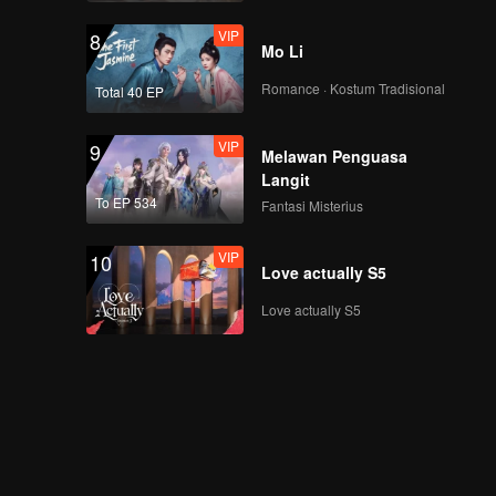
VIP
8
Mo Li
Romance · Kostum Tradisional
Total 40 EP
VIP
9
Melawan Penguasa
Langit
To EP 534
Fantasi Misterius
VIP
10
Love actually S5
Love actually S5