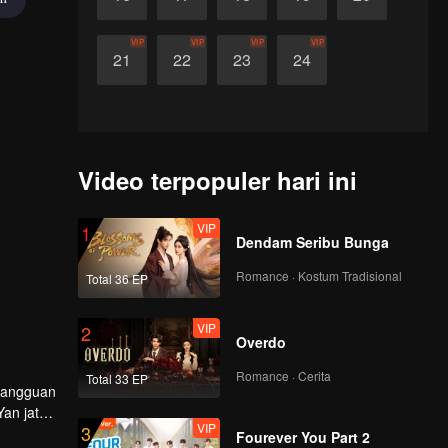
VIP
VIP
VIP
VIP
21
22
23
24
Video terpopuler hari ini
VIP
1
Dendam Seribu Bunga
Romance · Kostum Tradisional
Total 36 EP
VIP
2
Overdo
Romance · Cerita
Total 33 EP
 gangguan
Yan jatuh
VIP
3
Fourever You Part 2