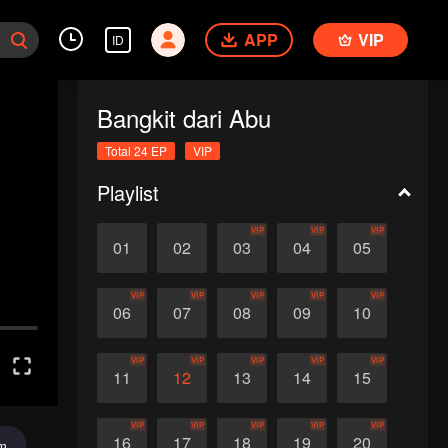
APP
VIP
ID
Bangkit dari Abu
Total 24 EP
VIP
Playlist
VIP
VIP
VIP
01
02
03
04
05
VIP
VIP
VIP
VIP
VIP
06
07
08
09
10
VIP
VIP
VIP
VIP
VIP
11
12
13
14
15
VIP
VIP
VIP
VIP
VIP
16
17
18
19
20