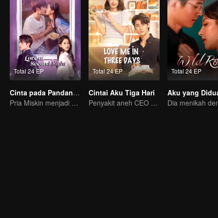
Total 24 EP
Total 24 EP
Total 24 EP
Cinta pada Pandangan Kedua
Cintai Aku Tiga Hari
Aku yang Didu
Pria Miskin menjadi CEO untuk mengejar Mantannya
Penyakit aneh CEO sembuh habis dicium