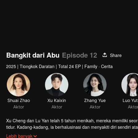
Bangkit dari Abu
Episode 12
Share
2025
|
Tiongkok Daratan
|
Total 24 EP
|
Family · Cerita
Shuai Zhao
Xu Kaixin
Zhang Yue
Luo Yut
Aktor
Aktor
Aktor
Akto
Xu Cheng dan Lu Yan telah 5 tahun menikah, mereka memiliki seor
tidur. Kadang-kadang, ia berhalusinasi dan menyakiti diri sendiri 
ke danau dan Xu Cheng menghilang. Apa yang sebenarnya terjadi
Lebih banyak