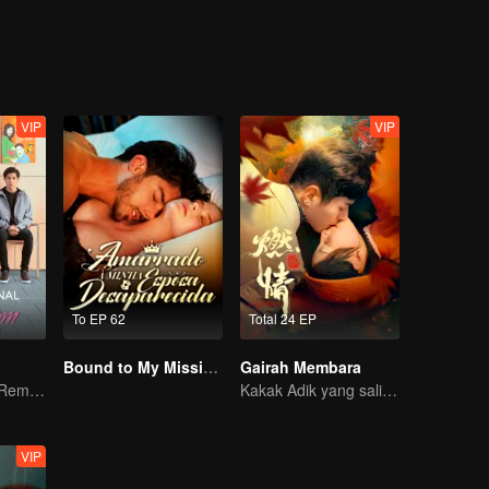
VIP
VIP
To EP 62
Total 24 EP
Bound to My Missing Wife
Gairah Membara
Perjuangan Ibu Remaja: Kisah di Usia 16 Tahun
Kakak Adik yang saling jatuh cinta? Bisakah mereka bersatu?
VIP