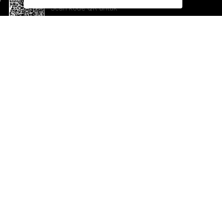
Scan kode QR untuk
mengunduh sekarang!
Bantuan dan Umpan Balik
Te
Saran
Ka
Ik
Al
ted.