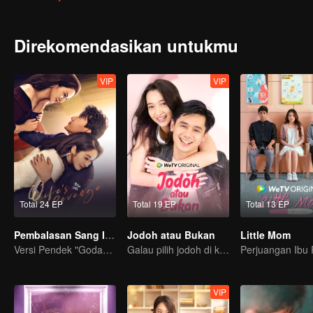
Direkomendasikan untukmu
VIP
VIP
Total 24 EP
Total 19 EP
Total 13 EP
Pembalasan Sang Istri
Jodoh atau Bukan
Little Mom
Versi Pendek "Godaan Pulang"
Galau pilih jodoh di kota kecil
VIP