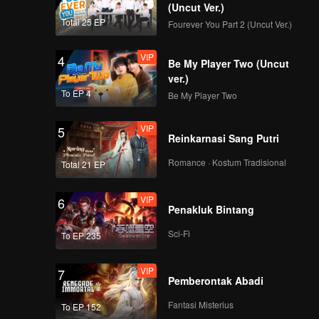
(Uncut Ver.)
Total 25 EP
Fourever You Part 2 (Uncut Ver.)
VIP
4
Be My Player Two (Uncut
ver.)
To EP 4
Be My Player Two
VIP
5
Reinkarnasi Sang Putri
Romance · Kostum Tradisional
Total 21 EP
VIP
6
Penakluk Bintang
Sci-Fi
To EP 235
VIP
7
Pemberontak Abadi
Fantasi Misterius
To EP 152