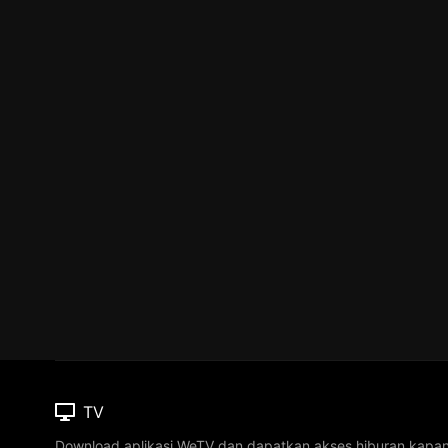
TV
Download aplikasi WeTV dan dapatkan akses hiburan kapa