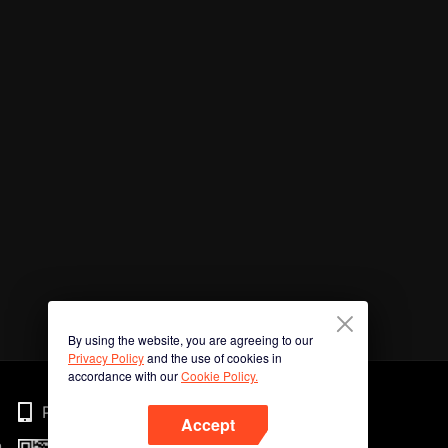
By using the website, you are agreeing to our
Privacy Policy
and the use of cookies in
accordance with our
Cookie Policy.
Phone
Accept
n