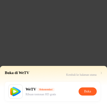
Buka di WeTV
Kembali ke halaman utama
WeTV
Rekomendasi
Buka
Ribuan tontonan HD gratis