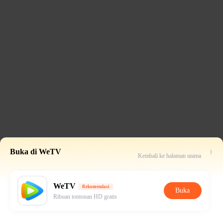
Buka di WeTV
Kembali ke halaman utama
WeTV
Rekomendasi
Buka
Ribuan tontonan HD gratis