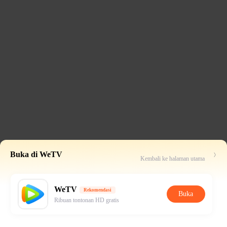
Buka di WeTV
Kembali ke halaman utama
WeTV
Rekomendasi
Buka
Ribuan tontonan HD gratis