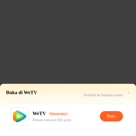
Buka di WeTV
Kembali ke halaman utama
WeTV
Rekomendasi
Buka
Ribuan tontonan HD gratis