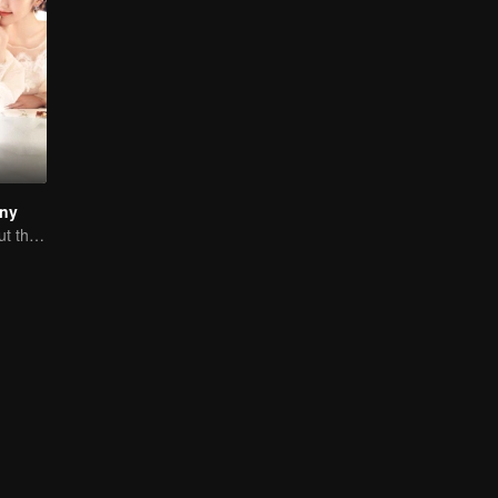
iny
A love story about the love-hate relationship between Mike and Mao Xiaotong.