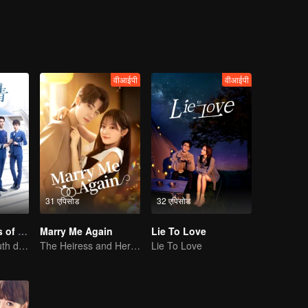
था। निंग वेइजिन, जिन्होंने पहले कभी किसी लड़की को डेट नहीं किया था, उसने अपनी बहन निं
 निंग वेनान नाम की पालतू बिल्ली का इस्तेमाल डिंग डिंग के साथ गहरे संबंध बनाने के लिए क
्रिय इंटरनेट सेलिब्रिटी बन गए। निंग वेई ने भी धीरे-धीरे झेंग डिंगडिंग की दुनिया में प्रव
िन दोनों ने दूसरे के लिए विभिन्न कठिनाइयों को दूर करने की कोशिश की। एक डॉक्टर और एक ख
वीआईपी
वीआईपी
31 एपिसोड
32 एपिसोड
Nine Kilometers of Love
Marry Me Again
Lie To Love
Flight cadets'youth dream-driven journey
The Heiress and Her Late Husband's Double
Lie To Love