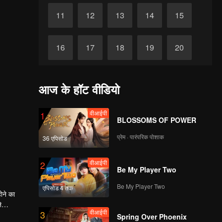
11
12
13
14
15
16
17
18
19
20
21
22
23
24
25
आज के हॉट वीडियो
26
27
28
29
30
वीआईपी
1
BLOSSOMS OF POWER
प्रेम · पारंपरिक पोशाक
36 एपिसोड
वीआईपी
2
Be My Player Two
Be My Player Two
एपिसोड 4 तक
ोने का
े
वीआईपी
3
िर से आगे
Spring Over Phoenix