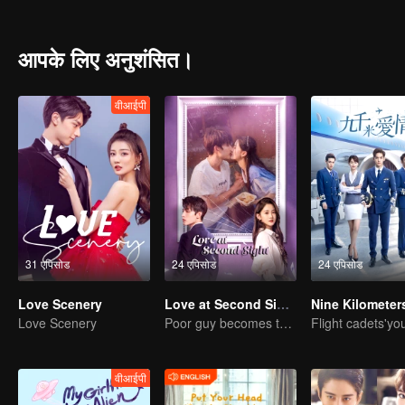
बढ़ाता है। बचपन की एक घटना के कारण, निंग वेइजिन के दिल में पहले से ही डिंग डिंग 
की मदद से एक रोमांटिक उपन्यास पढ़ा जिससे उसको एक प्रमिका बनाने में मदद मिल सके, और
के संयुक्त प्रबंधन के तहत, निंग वेनान अपने जीवन के सबसे शिखर पर पहुंच गए और एक लोकप
आपके लिए अनुशंसित।
यह सच है कि दोनों के पेशेवर करियर और पारिवारिक पृष्ठभूमि में काफी समानताएं थी, लेक
डिजाइनर के बीच का प्यार। इस कहानी में एक बिल्ली भी है, सुपर "चेस्ट"!
वीआईपी
31 एपिसोड
24 एपिसोड
24 एपिसोड
Love Scenery
Love at Second Sight
Love Scenery
Poor guy becomes the domineering CEO and pursues his first love
वीआईपी