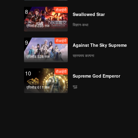
वीआईपी
8
Swallowed Star
विज्ञान-कथा
एपिसोड 235 तक
वीआईपी
9
Against The Sky Supreme
रहस्यमय कल्पना
एपिसोड 534 तक
वीआईपी
10
Supreme God Emperor
युद्ध
एपिसोड 611 तक