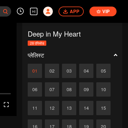
APP
VIP
HI
Deep in My Heart
28 एपिसोड
प्लेलिस्ट
01
02
03
04
05
06
07
08
09
10
11
12
13
14
15
16
17
18
19
20