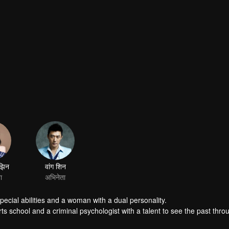
ecial abilities and a woman with a dual personality.
rts school and a criminal psychologist with a talent to see the past thro
r self is a soul that is raging wild. The two meet after being accidenta