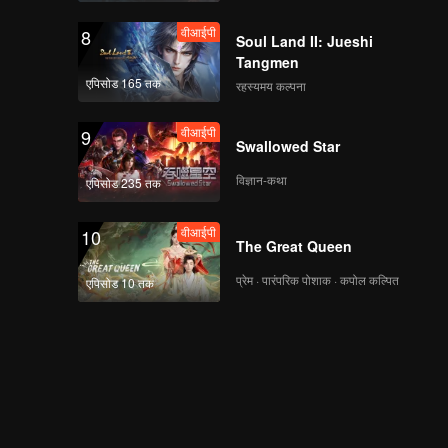
वीआईपी
8
Soul Land II: Jueshi
Tangmen
एपिसोड 165 तक
रहस्यमय कल्पना
वीआईपी
9
Swallowed Star
विज्ञान-कथा
एपिसोड 235 तक
वीआईपी
10
The Great Queen
प्रेम · पारंपरिक पोशाक · कपोल कल्पित
एपिसोड 10 तक