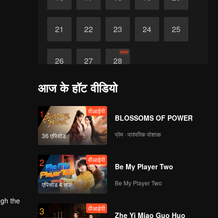
21
22
23
24
25
समाप्त
26
27
28
आज के हॉट वीडियो
वीआईपी
1
BLOSSOMS OF POWER
प्रेम · पारंपरिक पोशाक
36 एपिसोड
वीआईपी
2
Be My Player Two
Be My Player Two
एपिसोड 4 तक
ugh the
वीआईपी
3
lly pulled
Zhe Yi Miao Guo Huo