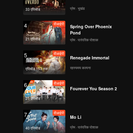
प्रेम · भूखंड
33 एपिसोड
वीआईपी
4
Spring Over Phoenix
Pond
21 एपिसोड
प्रेम · पारंपरिक पोशाक
वीआईपी
5
Renegade Immortal
रहस्यमय कल्पना
एपिसोड 153 तक
वीआईपी
6
Fourever You Season 2
25 एपिसोड
वीआईपी
7
Mo Li
प्रेम · पारंपरिक पोशाक
40 एपिसोड