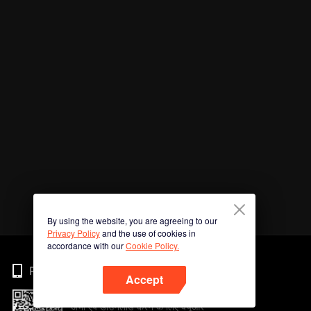
By using the website, you are agreeing to our
Privacy Policy
and the use of cookies in
accordance with our
Cookie Policy.
Phone
Accept
अभी ऐप डाउनलोड करने के लिए क्यूआर