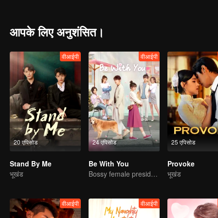
into a serial murder case. Together with their detective friend Xu Ga
आपके लिए अनुशंसित।
वीआईपी
वीआईपी
20 एपिसोड
24 एपिसोड
25 एपिसोड
Stand By Me
Be With You
Provoke
भूखंड
Bossy female president flirts with arrogant childe.
भूखंड
वीआईपी
वीआईपी