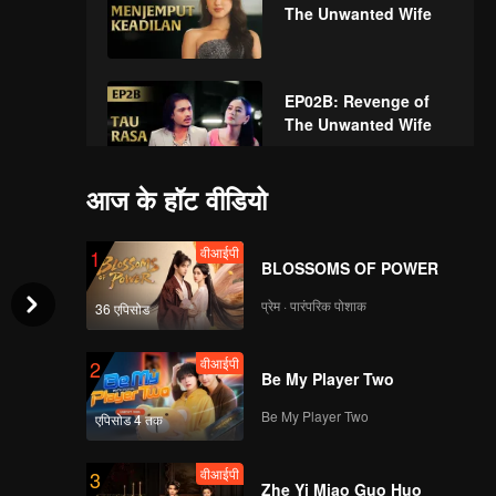
The Unwanted Wife
EP02B: Revenge of
The Unwanted Wife
आज के हॉट वीडियो
वीआईपी
EP03A: Revenge of
The Unwanted Wife
वीआईपी
1
BLOSSOMS OF POWER
प्रेम · पारंपरिक पोशाक
36 एपिसोड
वीआईपी
EP03B: Revenge of
The Unwanted Wife
वीआईपी
2
Be My Player Two
Be My Player Two
एपिसोड 4 तक
वीआईपी
EP04A: Revenge of
The Unwanted Wife
वीआईपी
3
Zhe Yi Miao Guo Huo