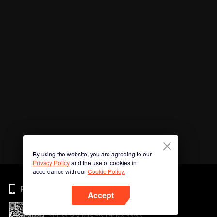
By using the website, you are agreeing to our
Privacy Policy
and the use of cookies in
accordance with our
Cookie Policy.
Phone
Accept
अभी ऐप डाउनलोड करने के लिए क्यूआर