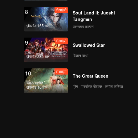
The Unwanted Wife
वीआईपी
8
Soul Land II: Jueshi
Tangmen
एपिसोड 165 तक
रहस्यमय कल्पना
वीआईपी
EP07A: Revenge of
The Unwanted Wife
वीआईपी
9
Swallowed Star
विज्ञान-कथा
एपिसोड 235 तक
वीआईपी
EP07B: Revenge of
The Unwanted Wife
वीआईपी
10
The Great Queen
प्रेम · पारंपरिक पोशाक · कपोल कल्पित
एपिसोड 10 तक
वीआईपी
EP08A: Revenge of
The Unwanted Wife
वीआईपी
EP08B: Revenge of
The Unwanted Wife