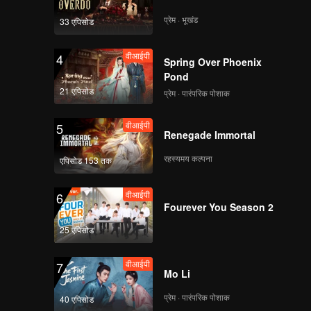
प्रेम · भूखंड
33 एपिसोड
वीआईपी
EP04B: Revenge of
The Unwanted Wife
वीआईपी
4
Spring Over Phoenix
Pond
21 एपिसोड
प्रेम · पारंपरिक पोशाक
वीआईपी
EP5A: Revenge of
The Unwanted Wife
वीआईपी
5
Renegade Immortal
रहस्यमय कल्पना
एपिसोड 153 तक
वीआईपी
EP05B: Revenge of
The Unwanted Wife
वीआईपी
6
Fourever You Season 2
25 एपिसोड
वीआईपी
EP06A: Revenge of
The Unwanted Wife
वीआईपी
7
Mo Li
प्रेम · पारंपरिक पोशाक
40 एपिसोड
वीआईपी
EP06B: Revenge of