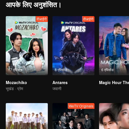
आपके लिए अनुशंसित।
वीआईपी
वीआईपी
17 एपिसोड
8 एपिसोड
6 एपिसोड
Mozachiko
Antares
भूखंड · प्रेम
जवानी
WeTV Originals