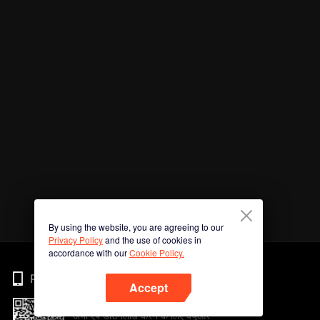
By using the website, you are agreeing to our
Privacy Policy
and the use of cookies in
accordance with our
Cookie Policy.
Phone
Accept
अभी ऐप डाउनलोड करने के लिए क्यूआर