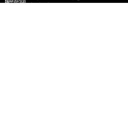
कोड स्कैन करें!
सहायता और प्रतिक्रिया
हमार
प्रतिक्रिया/फीडबैक
हमसे
हमसे
ईम
ted.