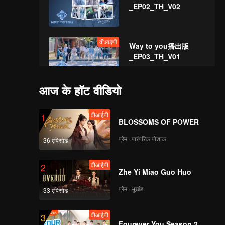
_EP02_TH_V02
वीआईपी
Way to you播出版
_EP03_TH_V01
आज के हॉट वीडियो
वीआईपी
Way to you播出版
_EP04_TH_V01
वीआईपी
1
BLOSSOMS OF POWER
प्रेम · पारंपरिक पोशाक
36 एपिसोड
वीआईपी
Way to you播出版
_EP05_TH_V02
वीआईपी
2
Zhe Yi Miao Guo Huo
प्रेम · भूखंड
33 एपिसोड
वीआईपी
Way to you播出版
_EP06_TH_V01
वीआईपी
3
Fourever You Season 2