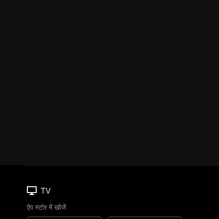
TV
ऐप स्टोर में खोजें