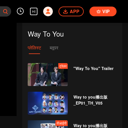
APP
VIP
HI
Way To You
प्लेलिस्ट
ब्लूपर
ट्रेलर
"Way To You" Trailer
Way to you播出版
_EP01_TH_V05
वीआईपी
Way to you播出版