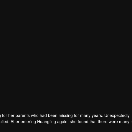
ियू
ा
g for her parents who had been missing for many years. Unexpectedly,
iled. After entering Huangling again, she found that there were many
accident.