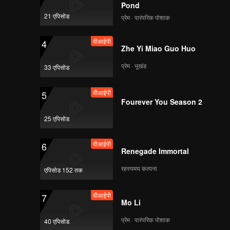
Pond
21 एपिसोड
प्रेम · पारंपरिक पोशाक
वीआईपी
4
Zhe Yi Miao Guo Huo
प्रेम · भूखंड
33 एपिसोड
वीआईपी
5
Fourever You Season 2
25 एपिसोड
वीआईपी
6
Renegade Immortal
रहस्यमय कल्पना
एपिसोड 152 तक
वीआईपी
7
Mo Li
प्रेम · पारंपरिक पोशाक
40 एपिसोड