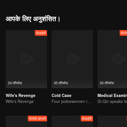
आपके लिए अनुशंसित।
वीआईपी
वीटी
24 एपिसोड
30 एपिसोड
30 एपिसोड
Wife's Revenge
Cold Case
Wife's Revenge
Four policewomen reveal the truth of the cold case
वीटीवी ओनली
वीआईपी