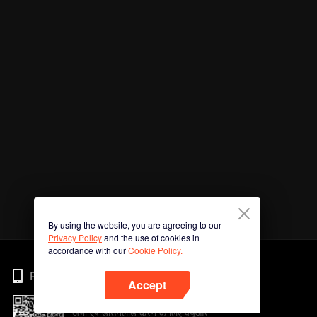
By using the website, you are agreeing to our
Privacy Policy
and the use of cookies in
accordance with our
Cookie Policy.
Phone
Accept
अभी ऐप डाउनलोड करने के लिए क्यूआर