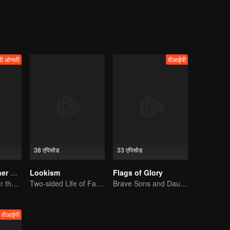
वी ओनली
वीआईपी
38 एपिसोड
33 एपिसोड
Medical Examiner Dr. Qin:The Survivor
Lookism
Flags of Glory
Dr.Qin speaks for the dead.
Two-sided Life of Fat Mansion Becoming Handsome
Brave Sons and Daughters, Fighting to Defend the Motherland in the Korean War
वीआईपी