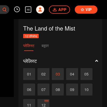
APP
VIP
HI
The Land of the Mist
12 एपिसोड
प्लेलिस्ट
ब्लूपर
प्लेलिस्ट
01
02
03
04
05
06
07
08
09
10
समाप्त
11
12