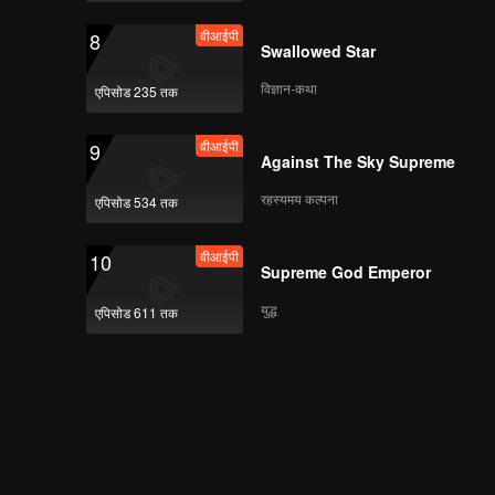
वीआईपी
8
Swallowed Star
विज्ञान-कथा
एपिसोड 235 तक
वीआईपी
9
Against The Sky Supreme
रहस्यमय कल्पना
एपिसोड 534 तक
वीआईपी
10
Supreme God Emperor
युद्ध
एपिसोड 611 तक