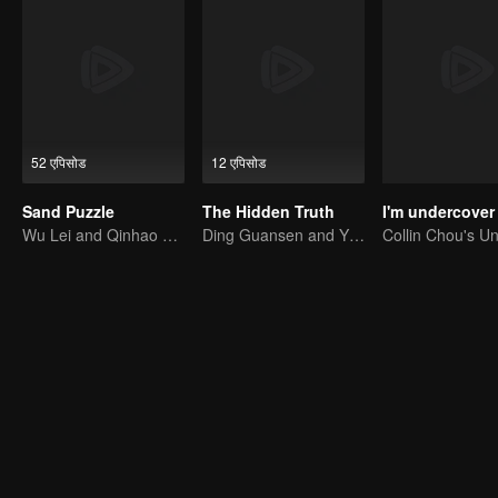
52 एपिसोड
12 एपिसोड
Sand Puzzle
The Hidden Truth
I'm undercover
Wu Lei and Qinhao opens their adventure tour.
Ding Guansen and Yin Xiaotian star in this gritty crime thriller centered on a long-buried cold case.