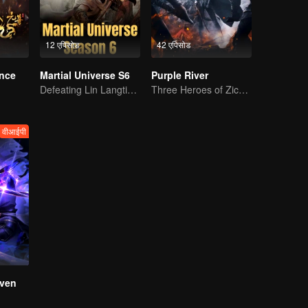
12 एपिसोड
42 एपिसोड
ince
Martial Universe S6
Purple River
Defeating Lin Langtian, rising to the championship.
Three Heroes of Zichuan's adventure on Xichuan Continent
वीआईपी
ven