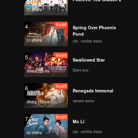
25 एपिसोड
वीआईपी
4
Spring Over Phoenix
Pond
21 एपिसोड
प्रेम · पारंपरिक पोशाक
वीआईपी
5
Swallowed Star
विज्ञान-कथा
एपिसोड 235 तक
वीआईपी
6
Renegade Immortal
रहस्यमय कल्पना
एपिसोड 152 तक
वीआईपी
7
Mo Li
प्रेम · पारंपरिक पोशाक
40 एपिसोड