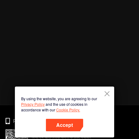
By using the website, you are agreeing to our
Privacy Policy
and the use of cookies in
accordance with our
Cookie Policy.
Phone
Accept
अभी ऐप डाउनलोड करने के लिए क्यूआर