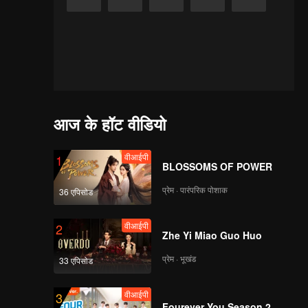
आज के हॉट वीडियो
वीआईपी
1
BLOSSOMS OF POWER
प्रेम · पारंपरिक पोशाक
36 एपिसोड
वीआईपी
2
Zhe Yi Miao Guo Huo
प्रेम · भूखंड
33 एपिसोड
वीआईपी
3
Fourever You Season 2