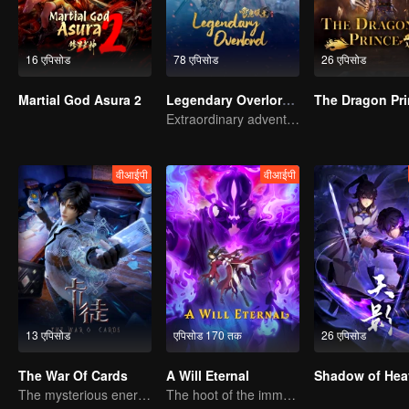
16 एपिसोड
78 एपिसोड
26 एपिसोड
Martial God Asura 2
Legendary Overlord S2
The Dragon Pr
Extraordinary adventure, a teenager reborn from adversity.
वीआईपी
वीआईपी
13 एपिसोड
एपिसोड 170 तक
26 एपिसोड
The War Of Cards
A Will Eternal
Shadow of Hea
The mysterious energy from cards caused a war, how did Chen Mu handle it?
The hoot of the immortality cultivation world is back!