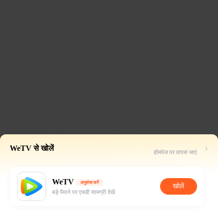
WeTV से खोलें
होमपेज पर वापस जाएं
WeTV
अनुशंसा करें
खोलें
बड़े पैमाने पर एचडी सामग्री देखें