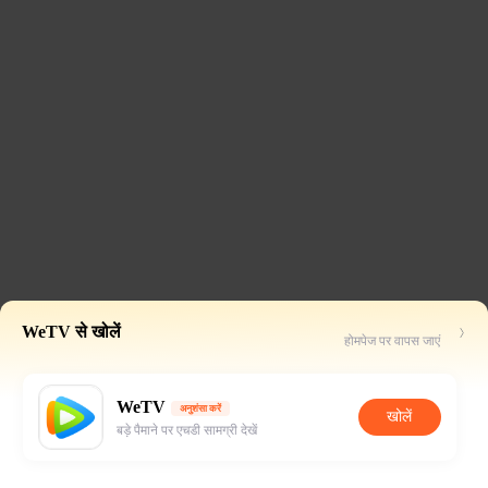
WeTV से खोलें
होमपेज पर वापस जाएं
WeTV
अनुशंसा करें
खोलें
बड़े पैमाने पर एचडी सामग्री देखें