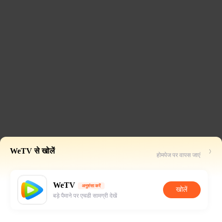
WeTV से खोलें
होमपेज पर वापस जाएं
WeTV
अनुशंसा करें
खोलें
बड़े पैमाने पर एचडी सामग्री देखें