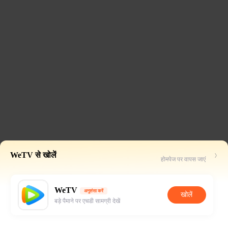
WeTV से खोलें
होमपेज पर वापस जाएं
WeTV
अनुशंसा करें
खोलें
बड़े पैमाने पर एचडी सामग्री देखें