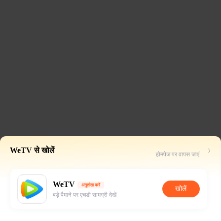
WeTV से खोलें
होमपेज पर वापस जाएं
WeTV
अनुशंसा करें
खोलें
बड़े पैमाने पर एचडी सामग्री देखें