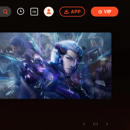
APP
VIP
HI
1
/
1