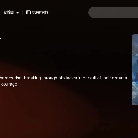
अधिक
|
एक्सप्लोर
y
heroes rise, breaking through obstacles in pursuit of their dreams.
 courage.