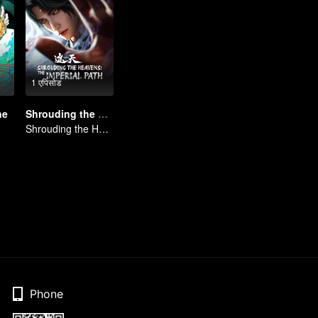
1 एपिसोड
ne
Shrouding the Heavens: The Imperial Path
Shrouding the Heavens: The Imperial Path
Phone