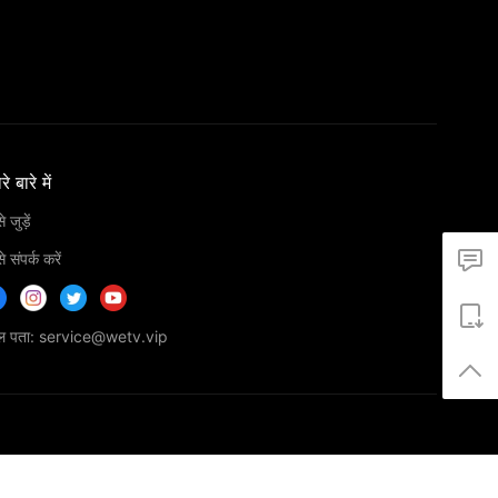
े बारे में
 जुड़ें
 संपर्क करें
ेल पता: service@wetv.vip