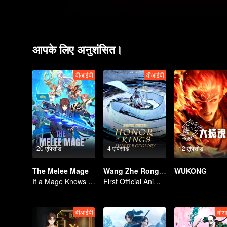
आपके लिए अनुशंसित।
वीआईपी
वीआईपी
20 एपिसोड
4 एपिसोड
12 एपिसोड
The Melee Mage
Wang Zhe Rong Yao Donghua
WUKONG
If a Mage Knows Kung Fu, No One Can Stop Him
First Official Animation of Honor of Kings
वीआईपी
वीआ