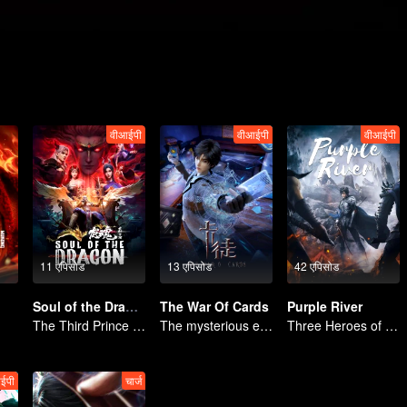
वीआईपी
वीआईपी
वीआईपी
11 एपिसोड
13 एपिसोड
42 एपिसोड
Soul of the Dragon
The War Of Cards
Purple River
The Third Prince of the East Sea summons the Shadow Nezha to his death
The mysterious energy from cards caused a war, how did Chen Mu handle it?
Three Heroes of Zichuan's adventure on Xichuan Continent
ईपी
चार्ज