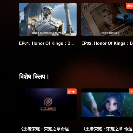
वीआ
EP01: Honor Of Kings：Destiny
EP
विशेष क्लिप।
ट्रेलर
ट्
《王者荣耀：荣耀之章命运篇》对峙命运预告
《王者荣