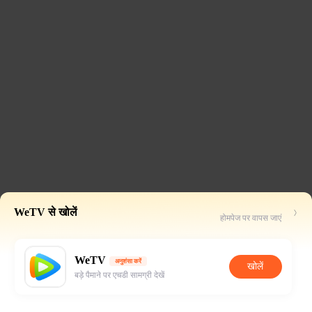
WeTV से खोलें
होमपेज पर वापस जाएं
WeTV
अनुशंसा करें
खोलें
बड़े पैमाने पर एचडी सामग्री देखें