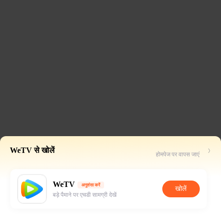
WeTV से खोलें
होमपेज पर वापस जाएं
WeTV
अनुशंसा करें
खोलें
बड़े पैमाने पर एचडी सामग्री देखें