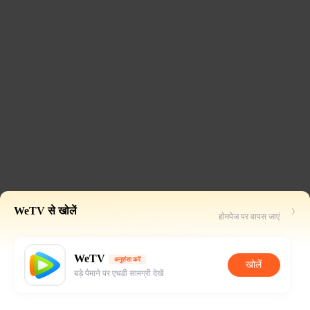
WeTV से खोलें
होमपेज पर वापस जाएं
WeTV
अनुशंसा करें
खोलें
बड़े पैमाने पर एचडी सामग्री देखें